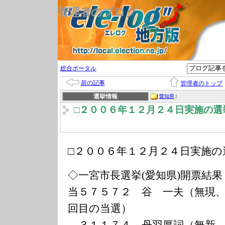
管理者のブログ
総合ポータル
前の記事
管理者のトップ
選挙情報
愛知県
|
□２００６年１２月２４日実施の選
□２００６年１２月２４日実施の
◇一宮市長選挙(愛知県)開票結果
当５７５７２ 谷 一夫（無現
回目の当選）