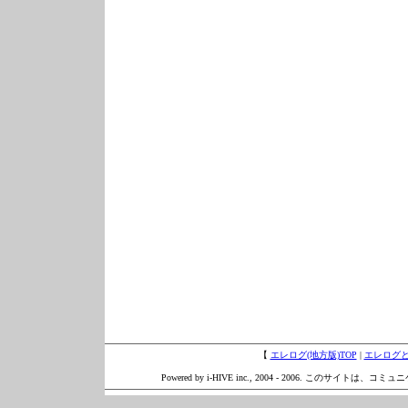
【
エレログ(地方版)TOP
|
エレログ
Powered by i-HIVE inc., 2004 - 2006. このサイトは