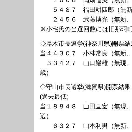
７６６８ 高畑道英（無新、
５４８７ 福田耕四郎（無新
２４５６ 武藤博光（無新、
※小宅氏の当選回数には旧那珂
◇厚木市長選挙(神奈川県)開票結
当４４３０７ 小林常良（無新
３３４２７ 山口巖雄（無現、
歳）
◇守山市長選挙(滋賀県)開票結果
(過去最低)
当１８８４８ 山田亘宏（無現
選）
６３２７ 山本利男（無新、