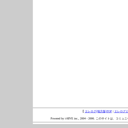
【
エレログ(地方版)TOP
|
エレログ
Powered by i-HIVE inc., 2004 - 2006. このサイトは