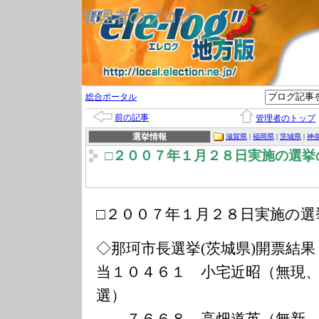
管理者のブログ
総合ポータル
前の記事
管理者のトップ
選挙情報
滋賀県
|
福岡県
|
茨城県
|
神
□２００７年１月２８日実施の選挙
□２００７年１月２８日実施の選
◇那珂市長選挙(茨城県)開票結果
当１０４６１ 小宅近昭（無現
選）