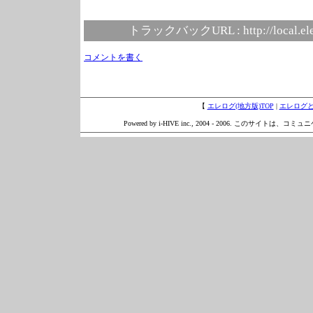
トラックバックURL :
http://local.e
コメントを書く
【
エレログ(地方版)TOP
|
エレログ
Powered by i-HIVE inc., 2004 - 2006. このサイトは