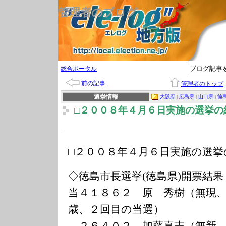
管理者のブログ
総合ポータル
前の記事
管理者のトップ
選挙情報
大阪府
|
広島県
|
山口県
|
徳
□２００８年４月６日実施の選挙の
□２００８年４月６日実施の選挙
◇徳島市長選挙(徳島県)開票結果
当４１８６２ 原 秀樹（無現
歳、２回目の当選）