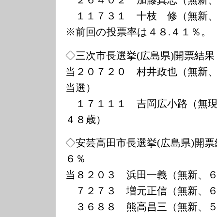
２６４０２ 加藤真志（無新、
１１７３１ 十枝 修（無新、
※前回の投票率は４８.４１％。
◇三次市長選挙(広島県)開票結果
当２０７２０ 村井政也（無新
当選）
１７１１１ 吉岡広小路（無現
４８歳）
◇安芸高田市長選挙(広島県)開票
６％
当８２０３ 浜田一義（無新、
７２７３ 増元正信（無新、６
３６８８ 熊高昌三（無新、５