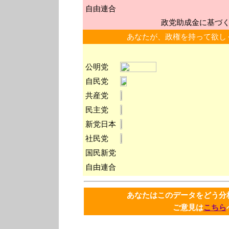
自由連合
政党助成金に基づ
あなたが、政権を持って欲し
公明党
自民党
共産党
民主党
新党日本
社民党
国民新党
自由連合
あなたはこのデータをどう
ご意見は
こちら