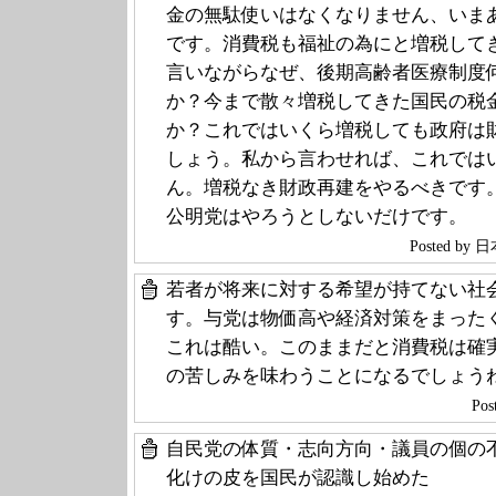
金の無駄使いはなくなりません、いま
です。消費税も福祉の為にと増税して
言いながらなぜ、後期高齢者医療制度
か？今まで散々増税してきた国民の税
か？これではいくら増税しても政府は
しょう。私から言わせれば、これでは
ん。増税なき財政再建をやるべきです
公明党はやろうとしないだけです。
Posted b
若者が将来に対する希望が持てない社
す。与党は物価高や経済対策をまった
これは酷い。このままだと消費税は確
の苦しみを味わうことになるでしょう
Pos
自民党の体質・志向方向・議員の個の
化けの皮を国民が認識し始めた