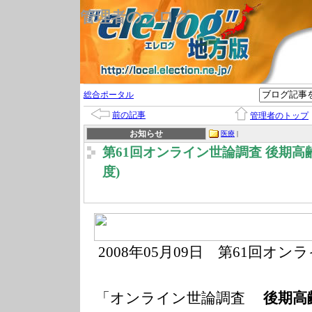
管理者のブログ
総合ポータル
前の記事
管理者のトップ
お知らせ
医療
|
第61回オンライン世論調査 後期高
度)
2008年05月09
日 第61回オン
「オンライン世論調査
後期高