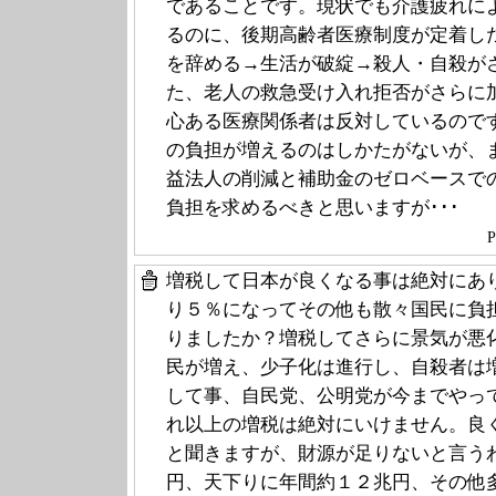
であることです。現状でも介護疲れに
るのに、後期高齢者医療制度が定着し
を辞める→生活が破綻→殺人・自殺が
た、老人の救急受け入れ拒否がさらに
心ある医療関係者は反対しているので
の負担が増えるのはしかたがないが、
益法人の削減と補助金のゼロベースで
負担を求めるべきと思いますが･･･
P
増税して日本が良くなる事は絶対にあ
り５％になってその他も散々国民に負
りましたか？増税してさらに景気が悪
民が増え、少子化は進行し、自殺者は
して事、自民党、公明党が今までやっ
れ以上の増税は絶対にいけません。良
と聞きますが、財源が足りないと言う
円、天下りに年間約１２兆円、その他