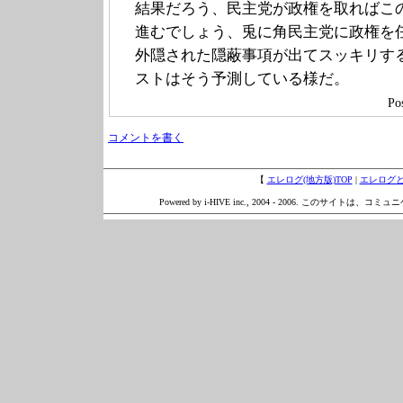
結果だろう、民主党が政権を取ればこ
進むでしょう、兎に角民主党に政権を
外隠された隠蔽事項が出てスッキリす
ストはそう予測している様だ。
Po
コメントを書く
【
エレログ(地方版)TOP
|
エレログ
Powered by i-HIVE inc., 2004 - 2006. このサイトは