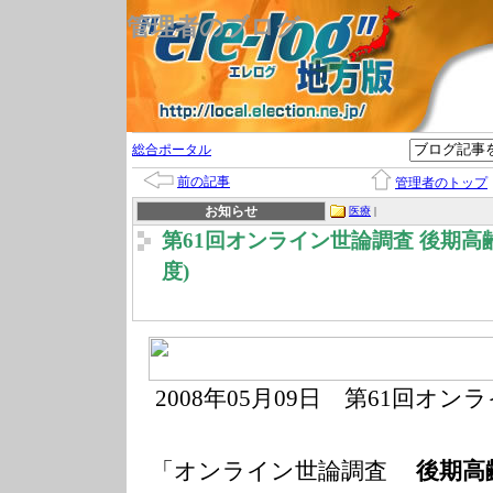
管理者のブログ
総合ポータル
前の記事
管理者のトップ
お知らせ
医療
|
第61回オンライン世論調査 後期高
度)
2008年05月09
日 第61回オン
「オンライン世論調査
後期高