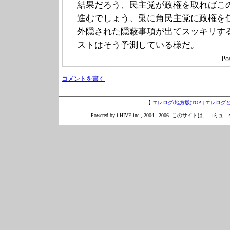
結果だろう、民主党が政権を取ればこ
進むでしょう、兎に角民主党に政権を
外隠された隠蔽事項が出てスッキリす
ストはそう予測している様だ。
Po
コメントを書く
【
エレログ(地方版)TOP
|
エレログ
Powered by i-HIVE inc., 2004 - 2006. このサイトは