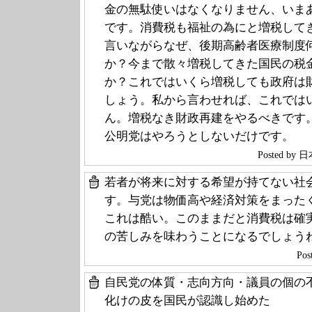
金の無駄使いはなくなりません、いま
です。消費税も福祉の為にと増税して
言いながらなぜ、後期高齢者医療制度
か？今まで散々増税してきた国民の税
か？これではいくら増税しても政府は
しょう。私から言わせれば、これでは
ん。増税なき財政再建をやるべきです
公明党はやろうとしないだけです。
Posted b
若者が将来に対する希望が持てない社
す。与党は物価高や経済対策をまった
これは酷い。このままだと消費税は確
の苦しみを味わうことになるでしょう
Pos
自民党の体質・志向方向・議員の個の
化けの皮を国民が認識し始めた