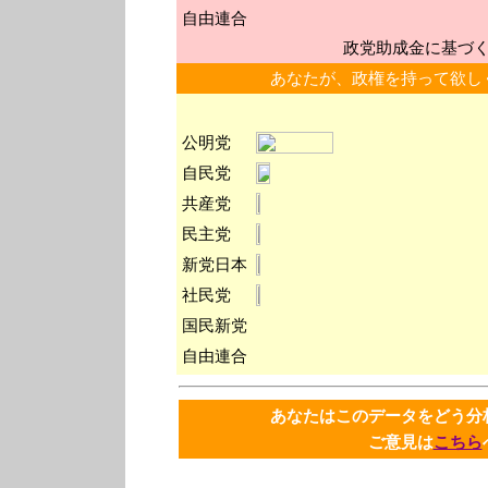
自由連合
政党助成金に基づ
あなたが、政権を持って欲し
公明党
自民党
共産党
民主党
新党日本
社民党
国民新党
自由連合
あなたはこのデータをどう
ご意見は
こちら