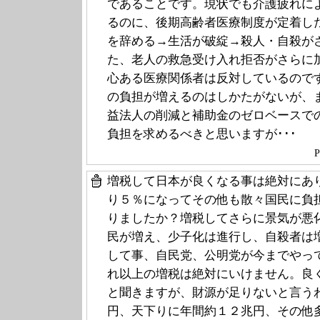
であることです。現状でも介護疲れに
るのに、後期高齢者医療制度が定着し
を辞める→生活が破綻→殺人・自殺が
た、老人の救急受け入れ拒否がさらに
心ある医療関係者は反対しているので
の負担が増えるのはしかたがないが、
益法人の削減と補助金のゼロベースで
負担を求めるべきと思いますが･･･
P
増税して日本が良くなる事は絶対にあ
り５％になってその他も散々国民に負
りましたか？増税してさらに景気が悪
民が増え、少子化は進行し、自殺者は
して事、自民党、公明党が今までやっ
れ以上の増税は絶対にいけません。良
と聞きますが、財源が足りないと言う
円、天下りに年間約１２兆円、その他