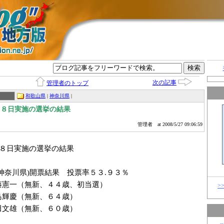
グ
次の記事
管理者のトップ
和歌山県
|
神奈川県
|
１８日実施の選挙の結果
管理者
at 2008/5/27 09:06:59
１８日実施の選挙の結果
神奈川県)開票結果 投票率５３.９３％
藤憲一（無新、４４歳、初当選）
>
輝慶（無新、６４歳）
文雄（無新、６０歳）