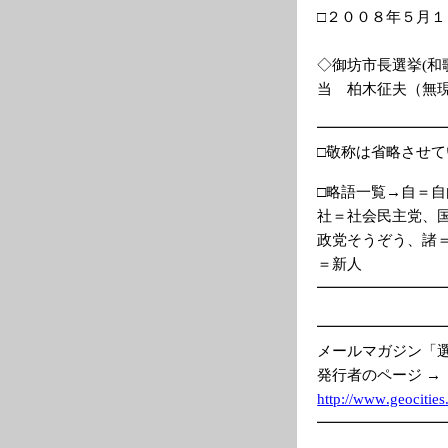
□２００８年５月
◇御坊市長選挙(和
当 柏木征夫（無
━━━━━━━━
□敬称は省略させ
□略語一覧→自＝
社＝社会民主党、
政党そうぞう、諸
＝新人
━━━━━━━━
━━━━━━━━
メールマガジン「
発行者のページ →
http://www
.geoc
ities
━━━━━━━━