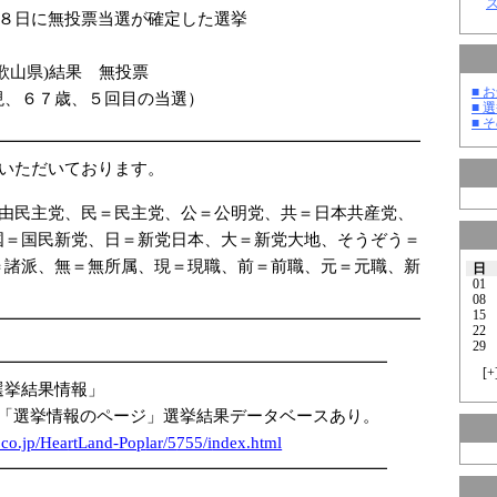
１８日に無投票当選が確定した選挙
歌山県)結果 無投票
■ お
現、６７歳、５回目の当選）
■ 選
■ そ
━━━━━━━━━━━━━━━━━━━━━━━━━━
ていただいております。
自由民主党、民＝民主党、公＝公明党、共＝日本共産党、
国＝国民新党、日＝新党日本、大＝新党大地、そうぞう＝
＝諸派、無＝無所属、現＝現職、前＝前職、元＝元職、新
日
01
08
15
━━━━━━━━━━━━━━━━━━━━━━━━━━
22
29
━━━━━━━━━━━━━━━━━━━━━━━━
[
+
選挙結果情報」
 「選挙情報のページ」選挙結果データベースあり。
.co.jp/Hea
rtLand-Pop
lar/5
755/i
ndex.html
━━━━━━━━━━━━━━━━━━━━━━━━