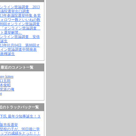
オンライン世論調査 2013
参議院選挙出口調査
2013年参議院選挙特集 各党
フォロワー数といいねの数
第89回オンライン世論調査
表「オンライン世論調査
ット選挙解禁」
オンライン世論調査 安倍
権誕生
2013年01月04日 第88回オ
ライン世論調査中間発表
倍政権誕生
最近のコメント一覧
nny kitten
野口五郎
松本俊昭
無党派の俺
ot
近のトラックバック一覧
橋下氏 最年少知事誕生！３
歳
大阪市長選挙
不登校の子が、90日後に学
トップの成績をとった！！