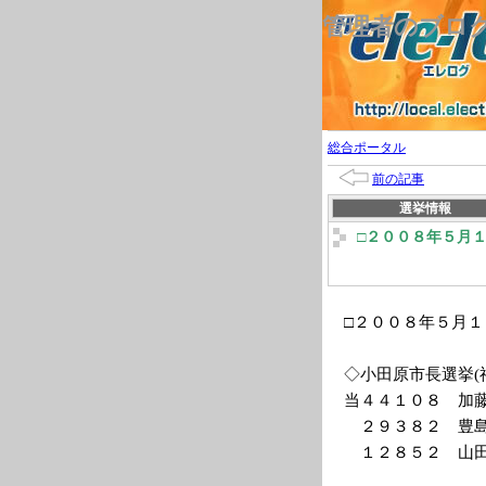
管理者のブロ
総合ポータル
前の記事
選挙情報
□２００８年５月
□２００８年５月
◇小田原市長選挙(
当４４１０８ 加
２９３８２ 豊島
１２８５２ 山田