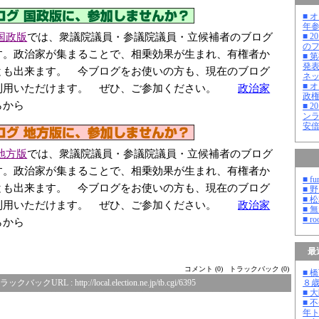
■ 
年
国政版
では、衆議院議員・参議院議員・立候補者のブログ
■ 
の
す。政治家が集まることで、相乗効果が生まれ、有権者か
■ 
発
とも出来ます。 今ブログをお使いの方も、現在のブログ
ネ
■ 
利用いただけます。 ぜひ、ご参加ください。
政治家
政
らから
■ 
ン
安
地方版
では、衆議院議員・参議院議員・立候補者のブログ
す。政治家が集まることで、相乗効果が生まれ、有権者か
■ fu
とも出来ます。 今ブログをお使いの方も、現在のブログ
■ 
■ 
利用いただけます。 ぜひ、ご参加ください。
政治家
■ 
■ ro
らから
最
コメント (0)
トラックバック (0)
■ 
ラックバックURL :
http://local.election.ne.jp/tb.cgi/6395
８
■ 
■ 
年