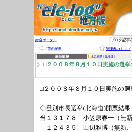
管理者のブログ
総合ポータル
前の記事
管理者のトップ
選挙情報
広島県
|
北海道
|
□２００８年８月１０日実施の選挙
□２００８年８月１０日実施の選
◇登別市長選挙(北海道)開票結果
当１３１７８ 小笠原春一（無
１２４３５ 田辺雅博（無新、