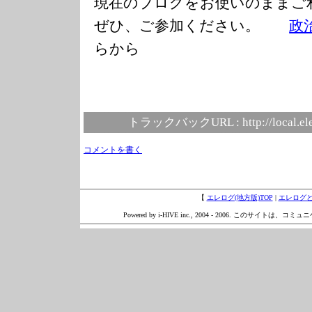
現在のブログをお使いのまま
ぜひ、ご参加ください。
政
らから
トラックバックURL :
http://local.e
コメントを書く
【
エレログ(地方版)TOP
|
エレログ
Powered by i-HIVE inc., 2004 - 2006. このサイトは