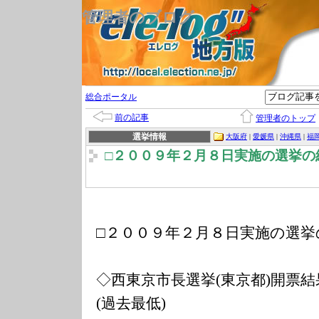
管理者のブログ
総合ポータル
前の記事
管理者のトップ
選挙情報
大阪府
|
愛媛県
|
沖縄県
|
福
□２００９年２月８日実施の選挙の
□２００９年２月８日実施の選挙
◇西東京市長選挙(東京都)開票結
(過去最低)