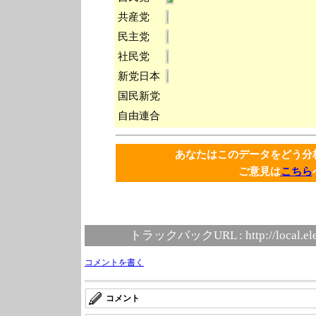
共産党
民主党
社民党
新党日本
国民新党
自由連合
あなたはこのデータをどう
ご意見は
こちら
トラックバックURL :
http://local.e
コメントを書く
コメント