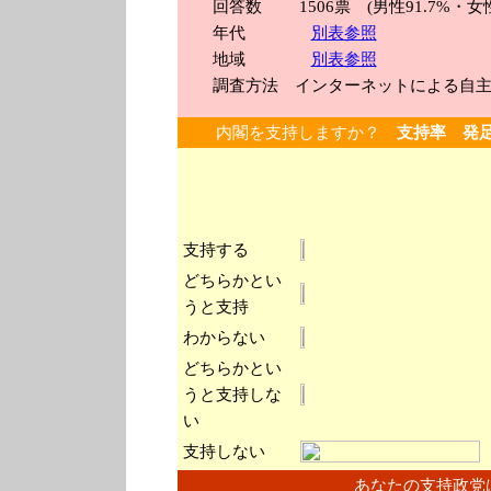
回答数 1506
票 (男性91.7%・女性
年代
別表参照
地域
別表参照
調査方法 インターネットによる自主
内閣を支持しますか？
支持率 発足時
支持する
どちらかとい
うと支持
わからない
どちらかとい
うと支持しな
い
支持しない
あなたの支持政党