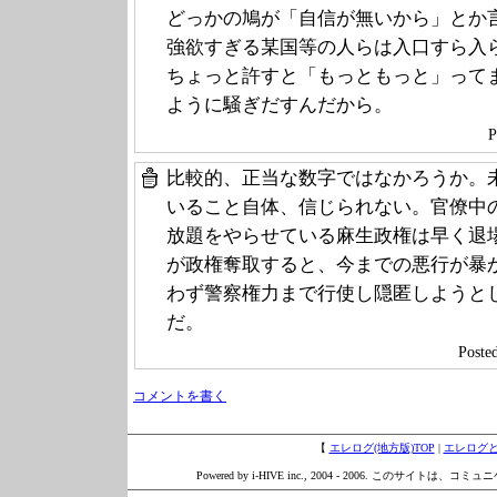
どっかの鳩が「自信が無いから」とか
強欲すぎる某国等の人らは入口すら入
ちょっと許すと「もっともっと」って
ように騒ぎだすんだから。
P
比較的、正当な数字ではなかろうか。
いること自体、信じられない。官僚中
放題をやらせている麻生政権は早く退
が政権奪取すると、今までの悪行が暴
わず警察権力まで行使し隠匿しようと
だ。
Poste
コメントを書く
【
エレログ(地方版)TOP
|
エレログ
Powered by i-HIVE inc., 2004 - 2006. このサイトは