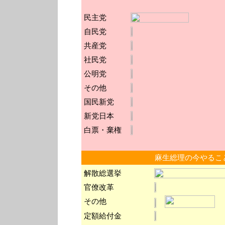
民主党
自民党
共産党
社民党
公明党
その他
国民新党
新党日本
白票・棄権
麻生総理の今やるこ
解散総選挙
官僚改革
その他
定額給付金