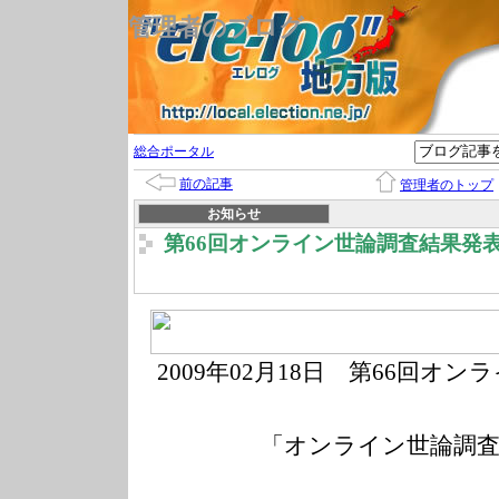
管理者のブログ
総合ポータル
前の記事
管理者のトップ
お知らせ
第66回オンライン世論調査結果発
2009年02月18
日 第66回オン
「オンライン世論