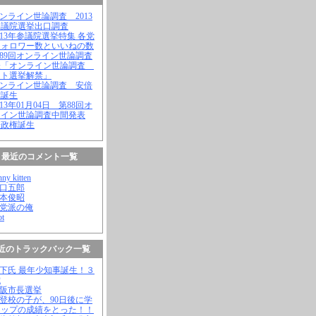
オンライン世論調査 2013
参議院選挙出口調査
2013年参議院選挙特集 各党
フォロワー数といいねの数
第89回オンライン世論調査
表「オンライン世論調査
ット選挙解禁」
オンライン世論調査 安倍
権誕生
2013年01月04日 第88回オ
ライン世論調査中間発表
倍政権誕生
最近のコメント一覧
nny kitten
野口五郎
松本俊昭
無党派の俺
ot
近のトラックバック一覧
橋下氏 最年少知事誕生！３
歳
大阪市長選挙
不登校の子が、90日後に学
トップの成績をとった！！