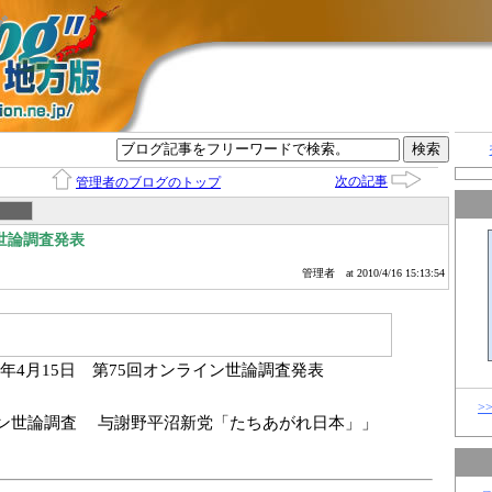
グ
次の記事
管理者のブログのトップ
世論調査発表
管理者
at 2010/4/16 15:13:54
0年4月15
日 第75回オンライン世論調査発表
>
ン世論調査 与謝野平沼新党「たちあがれ日本」」