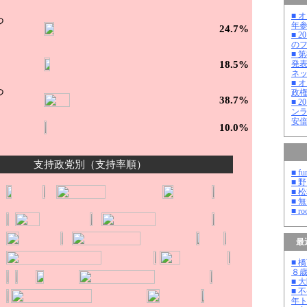
■ 
つ
年
24.7%
■ 
の
■ 
18.5%
発
ネ
■ 
つ
政
38.7%
■ 
ン
安
10.0%
支持政党別（支持率順）
■ fu
■ 
■ 
■ 
■ ro
最
■ 
８
■ 
■ 
年