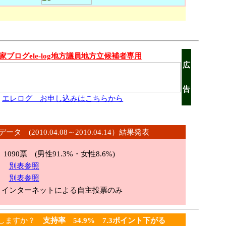
家ブログele-log地方議員地方立候補者専用
広
告
エレログ お申し込みはこちらから
ータ (2010.04.08～2010.04.14）結果発表
090
票 (男性91.3%・女性8.6%)
代
別表参照
域
別表参照
ンターネットによる自主投票のみ
持しますか？
支持率 54.9% 7.3ポイント下がる