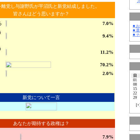
を離党し与謝野氏が平沼氏と新党結成しました。
皆さんはどう思いますか？
る
7.0%
■ お
■ 選
う
■ そ
9.4%
う
11.2%
70.2%
2.0%
日
01
08
15
22
新党について一言
29
[
+
あなたが期待する政権は？
7.9%