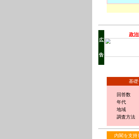
政治
広
告
基礎デ
回答数 1
年
地
調査方法 イ
内閣を支