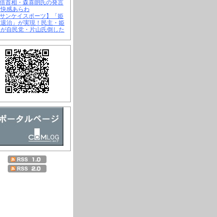
安倍首相・森喜朗氏の発言
不快感あらわ
【サンケイスポーツ】「姫
虎退治」が実現！民主・姫
氏が自民党・片山氏倒した