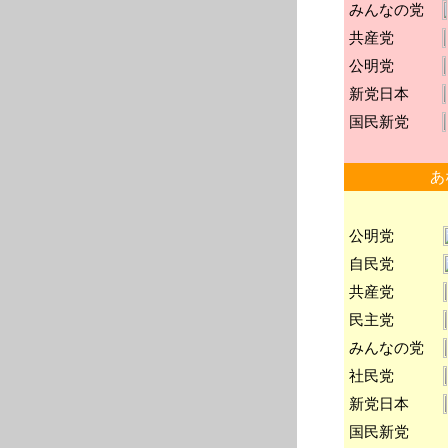
みんなの党
共産党
公明党
新党日本
国民新党
あ
公明党
自民党
共産党
民主党
みんなの党
社民党
新党日本
国民新党