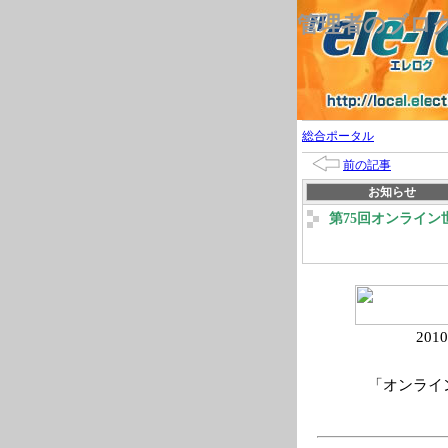
管理者のブロ
総合ポータル
前の記事
お知らせ
第75回オンライン
201
「オンライ