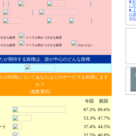
■ 
に
■ 
の
井
つ大きな政府
リベラル的かつ大きな政府
つ小さな政府
リベラル的かつ小さな政府
わからない
たが期待する政権は、誰が中心のどんな政権
トの利用についてあなたはどのサービスを利用します
か？
(複数選択)
今回
前回
87.5%
89.6%
53.3%
47.7%
ート
37.4%
44.5%
32.5%
40.8%