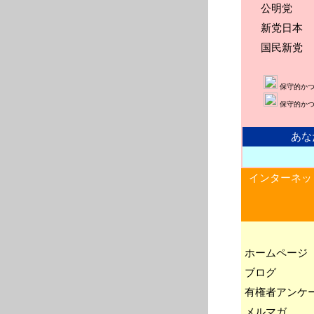
公明党
新党日本
国民新党
保守的か
保守的か
あな
インターネッ
ホームページ
ブログ
有権者アンケ
メルマガ