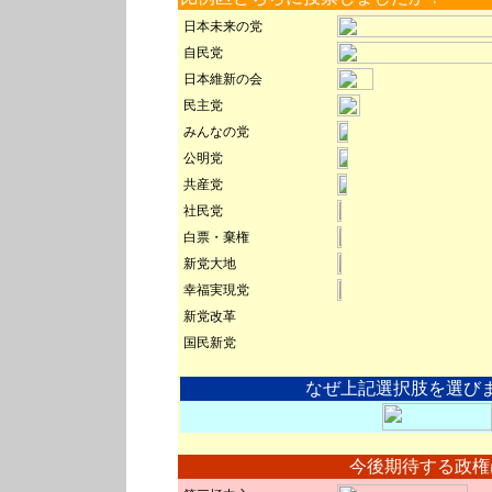
日本未来の党
自民党
日本維新の会
民主党
みんなの党
公明党
共産党
社民党
白票・棄権
新党大地
幸福実現党
新党改革
国民新党
なぜ上記選択肢を選び
今後期待する政権