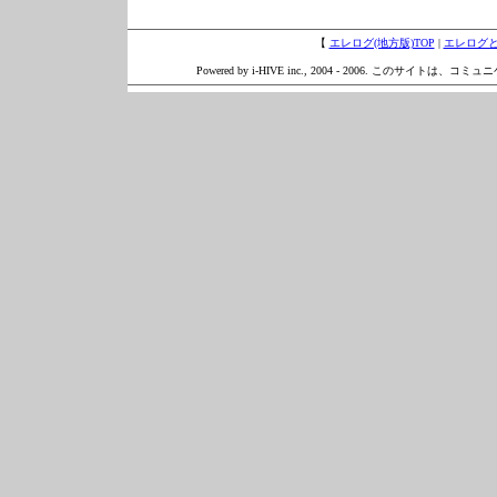
【
エレログ(地方版)TOP
|
エレログ
Powered by i-HIVE inc., 2004 - 2006. このサイトは