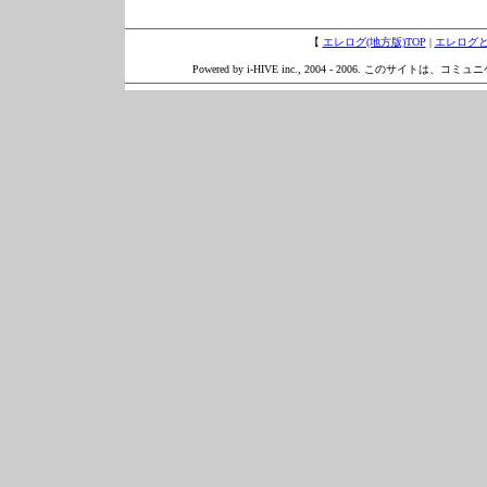
【
エレログ(地方版)TOP
|
エレログ
Powered by i-HIVE inc., 2004 - 2006. このサイトは