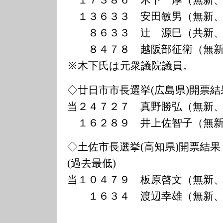
１７３８６ 木下 厚（無新、
１３６３３ 安田敏男（無新、
８６３３ 辻 源巳（共新、
８４７８ 越阪部征衛（無新
※木下氏は元衆議院議員。
◇廿日市市長選挙(広島県)開票結
当２４７２７ 真野勝弘（無新
１６２８９ 井上佐智子（無新
◇土佐市長選挙(高知県)開票結果
(過去最低)
当１０４７９ 板原啓文（無新
１６３４ 渡辺幸雄（無新、