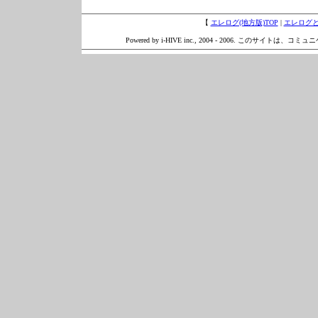
【
エレログ(地方版)TOP
|
エレログ
Powered by i-HIVE inc., 2004 - 2006. このサイトは