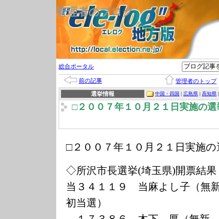
管理者のブログ
総合ポータル
前の記事
管理者のトップ
選挙情報
中国・四国
|
広島県
|
高知県
□２００７年１０月２１日実施の選
□２００７年１０月２１日実施の
◇所沢市長選挙(埼玉県)開票結果
当３４１１９ 当麻よし子（無
初当選）