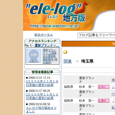
総合ポータル
アクセスランキング
カ
No. 1
---
選挙プランナー…
選挙プラン
ナー 三浦博
史の選挙戦
最新事情 (地
関東
>
埼玉県
方版用)
管理者最新記事
■ 2006/11/21 11:14
選挙プラン
埼
□２００６年１１月１９
ナ
日実施の選挙の結果
福島県
松本 英一
こ
お知ら…
■ 2006/11/17 09:29
選挙プラン
ベ
□２００６年１１月１２
ナ
日実施の選挙の結果
福島県
松本 英一
「
お薦め…
■ 2006/10/16 08:58
選挙プラン
乱
エレログ地方版始まり
ナ
ました
選挙プラン