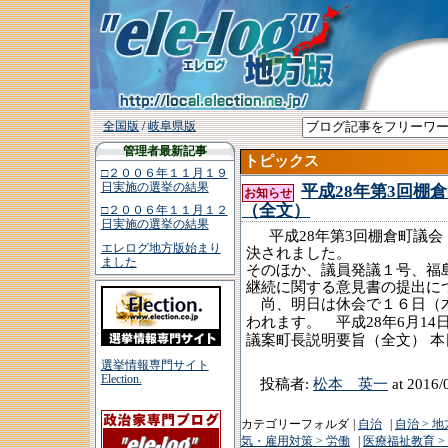
全国版
/
岐阜県版
管理者最新記事
トピックス
□２００６年１１月１９
日実施の選挙の結果
平成28年第3回棚
お知らせ
（全文）
□２００６年１１月１２
日実施の選挙の結果
平成
年第
回
28
3
棚倉町議会
エレログ地方版始まり
決されました。
ました
そのほか、議員発議１号、福
継続に関する意見書の提出に
尚、明日は休会で１６日（木
平成
年
月
われます。
28
6
14
議案町長説明要旨（全文）
本
選挙情報専門サイト
Election.
投稿者:
松本 英一
at 2016/
カテゴリーフォルダ
|
自治
|
自治 > 
気・雇用対策 > 労働
|
医療福祉教育 >