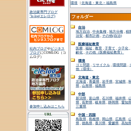
環境
|
北海道・東北 > 福島県
政治家専門ブログ
"le-log(エレログ)
フォルダー
自治
地方自治
,
中央集権
,
地方分権
,
税
治安
,
都市計画
,
その他(自治)
医療福祉教育
医療
,
福祉
,
教育
,
子育て
,
少子化
,
社内ブログ
や
ビジネス
齢化
,
その他（医療福祉教育）
ブログ
にCOMLOG（コ
ムログ）
環境
ゴミ問題
,
リサイクル
,
環境問題
,
他（環境）
北海道・東北
北海道
,
青森県
,
岩手県
,
宮城県
,
県
,
山形県
,
福島県
中部
新潟県
,
富山県
,
石川県
,
福井県
,
県
,
長野県
,
岐阜県
,
静岡県
,
愛知
参加申し込みはこちら
三重県
URL
中国・四国
鳥取県
,
島根県
,
岡山県
,
広島県
,
県
,
徳島県
,
香川県
,
愛媛県
,
高知