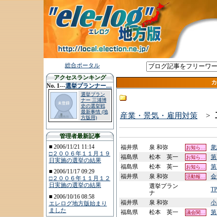
総合ポータル
アクセスランキング
カ
No. 1
---
選挙プランナー…
選挙プラン
ナー 三浦博
史の選挙戦
最新事情 (地
産業・景気・雇用対策
>
方版用)
管理者最新記事
■ 2006/11/21 11:14
福井県
泉 和弥
衆
お知ら…
□２００６年１１月１９
福島県
松本 英一
第
お知ら…
日実施の選挙の結果
福島県
松本 英一
第
お知ら…
■ 2006/11/17 09:29
福井県
泉 和弥
会
活動報…
□２００６年１１月１２
日実施の選挙の結果
選挙プラン
T
ナ
■ 2006/10/16 08:58
福井県
泉 和弥
小
エレログ地方版始まり
ました
福島県
松本 英一
第
議会関…