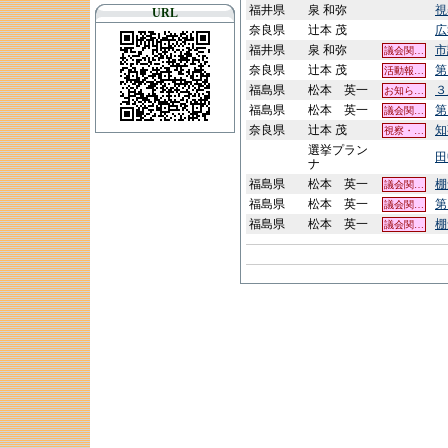
福井県
泉 和弥
視
URL
奈良県
辻本 茂
広
福井県
泉 和弥
市
議会関…
奈良県
辻本 茂
第
活動報…
福島県
松本 英一
３
お知ら…
福島県
松本 英一
第
議会関…
奈良県
辻本 茂
知
視察・…
選挙プラン
田
ナ
福島県
松本 英一
棚
議会関…
福島県
松本 英一
第
議会関…
福島県
松本 英一
棚
議会関…