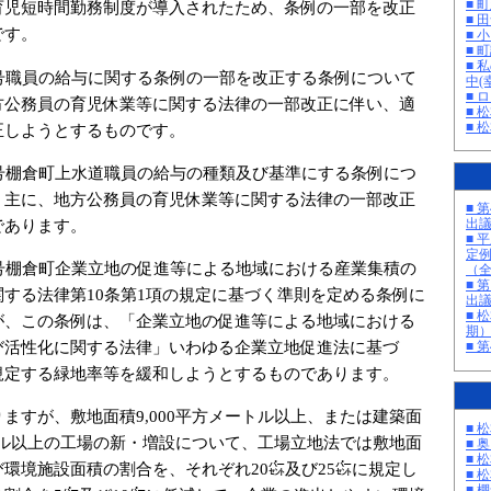
■ 
育児短時間勤務制度が導入されたため、条例の一部を改正
■ 
です。
■ 
■ 町
■ 
号職員の給与に関する条例の一部を改正する条例について
中(
■ 
方公務員の育児休業等に関する法律の一部改正に伴い、適
■ 
■ 
正しようとするものです。
号棚倉町上水道職員の給与の種類及び基準にする条例につ
、主に、地方公務員の育児休業等に関する法律の一部改正
■ 
であります。
出
■ 
定
号棚倉町企業立地の促進等による地域における産業集積の
（
■ 
する法律第10条第1項の規定に基づく準則を定める条例に
出
■ 
が、この条例は、「企業立地の促進等による地域における
期
び活性化に関する法律」いわゆる企業立地促進法に基づ
■ 
規定する緑地率等を緩和しようとするものであります。
すが、敷地面積9,000平方メートル以上、または建築面
■ 
ートル以上の工場の新・増設について、工場立地法では敷地面
■ 
■ 
環境施設面積の割合を、それぞれ20㌫及び25㌫に規定し
■ 
■ 