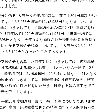
たしました。
に係る1人当たりの平均税額は、前年比804円減額の6万
均では、1万6,053円減額の12万3,933円となりました。 ま
税率につきましても、介護納付金の確定に伴い本算定を行
り前年比で1,279円減額の2万4,971円、1世帯平均では、
万5,398円となり、今年度より新設された後期高齢者医療制度
にかかる支援金分税率については、1人当たり2万2,460
、4万5,102円となったところであります。
支援金分を合算した前年対比につきましては、後期高齢
保険者移動による減少も影響し、1人当たりの平均で、2万
㌫、1世帯平均では、2万9,049円、20.8㌫と大幅な引上げとなり
の改正案につきましては、国民健康保険運営協議会に諮問
付で改正原案に御理解をいただき、賛成する旨の答申を得て
報告を申し上げます。
号平成20年度棚倉町一般会計補正予算についてであります
成19年度国・県医療費負担金の精算に伴う老人保健特別会