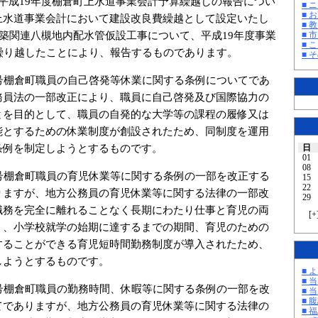
平成19年度棚倉町上水道事業会計予算繰越しの報告につい
■ 
■ 
上水道事業会計において建設改良費繰越として設定いたし
■ 教
改築関連八槻地内配水管仮設工事について、平成19年度事業
■ 
■ 
に繰り越したことにより、報告するものであります。
■ そ
号棚倉町職員の自己啓発等休業に関する条例についてであ
務員法の一部改正により、職員に自己啓発及び国際協力の
とを目的として、職員の自発的な大学等の課程の履修又は
能とするための休業制度が創設されたため、同制度を運用
条例を制定しようとするものです。
日
01
08
号棚倉町職員の育児休業等に関する条例の一部を改正する
15
22
りますが、地方公務員の育児休業等に関する法律の一部改
29
職務を完全に離れることなく長期にわたり仕事と育児の両
[
+
う、小学校就学の始期に達するまでの期間、育児のための
することができる育児短時間勤務制度が導入されたため、
しようとするものです。
■ 
■ 
号棚倉町職員の勤務時間、休暇等に関する条例の一部を改
■ 
■ 
てでありますが、地方公務員の育児休業等に関する法律の
■ 