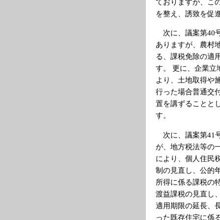
ておりますが、この
を整え、誘致を促
次に、議案第40
ありますが、農村
る、課税免除の適用
す。 更に、企業
より、土地取得や
行った場合普通交
置を講ずることと
す。
次に、議案第41
が、地方税法等の一
により、個人住民
制の見直し、公的
所得に係る課税の
渡益課税の見直し
適用期限の延長、
った既存住宅に係