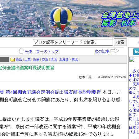
本英一
次の記事
松本 英一のトップ
自治
|
工業
|
医療
|
交通
|
環境
|
北海道・東北
|
定例会提出議案町長説明要旨
多く
不動
松本 英一
at 2008/6/11 19:35:00
かず
民家
ので
日招集 第4回棚倉町議会定例会提出議案町長説明要旨
本日ここ
進ん
４月
回棚倉町議会定例会の開催にあたり、御出席を賜り心より感
して
ニリ
。
る価
めて
提出いたします議案は、平成19年度事業費の繰越しの報
切に
《２
案2件、条例の一部改正に関する議案7件、平成20年度棚倉
日本
りま
会計補正予算に関する議案4件の総数15件であります。