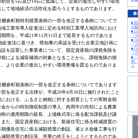
割合を5㌫及び10㌫に低減して、企業の進出しやすい環境
進して地域経済の活性化を図ろうとするものであります。
最
号棚倉町税特別措置条例の一部を改正する条例についてで
■ 
大
地域工業等導入促進法に定める特別工業導入地区内におけ
■ C
期間を、平成21年12月31日まで延長するものでありま
『チ
■ C
立地促進法に基づき、県知事の承認を受けた企業立地計画に
『チ
■ C
施設を設置した事業者について、固定資産税の課税免除を
『チ
付税による減収補填の対象となることから、課税免除の措
■ 
死
し、より企業の進出しやすい環境整備を図るものでありま
り
号棚倉町税条例の一部を改正する条例についてであります
部を改正する法律が、平成20年4月30日に施行されたこと
税における、ふるさと納税に対する措置としての寄附金税
年金からの特別徴収制度の導入、肉用牛の売却による農業
特例の適用期限の延長、上場株式等に係る配当課税及び譲
、また、固定資産税における、新築住宅に係る軽減措置の
長期優良住宅に係る減額措置の創設、省エネ改修工事を行
る減額措置の創設等、所要の改正をしようとするものであ