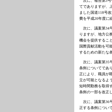
次に、報告第3号
てでありますが、
ました国道118号
費を平成20年度
次に、議案第34
りますが、地方公
機会を提供するこ
国際貢献活動を可
するための新たな
次に、議案第35
条例についてであ
正により、職員が
立が可能となるよ
短時間勤務を取得
条例の一部を改正
次に、議案第36
正する条例につい