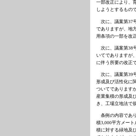
一部改正により、
しようとするもの
次に、議案第37
でありますが、地
用条項の一部を改
次に、議案第38
いてでありますが
に伴う所要の改正
次に、議案第39
形成及び活性化に関
ついてであります
産業集積の形成及
き、工場立地法で
条例の内容でありま
積3,000平方メ
積に対する緑地及び