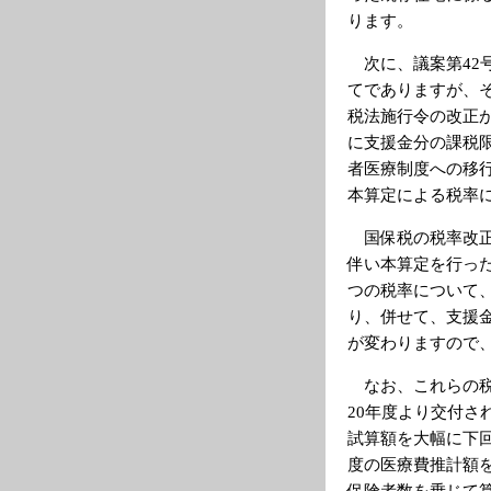
ります。
次に、議案第42
てでありますが、
税法施行令の改正
に支援金分の課税限
者医療制度への移
本算定による税率
国保税の税率改正
伴い本算定を行っ
つの税率について
り、併せて、支援
が変わりますので
なお、これらの税
20年度より交付
試算額を大幅に下
度の医療費推計額を
保険者数を乗じて