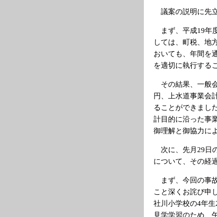
議案の説明に先立
まず、平成19年度
しては、町税、地
おいても、年間を
を適切に執行する
その結果、一般会計
円、上水道事業会計
ることができまし
計目的に沿った事
御理解と御協力に
次に、先月29日
について、その経
まず、今回の事故
こと深くお詫び申
社川小学校の4年生
見学学習のため、