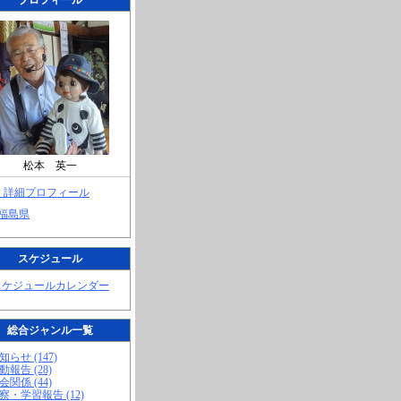
プロフィール
松本 英一
> 詳細プロフィール
 福島県
スケジュール
スケジュールカレンダー
総合ジャンル一覧
知らせ (147)
動報告 (28)
会関係 (44)
視察・学習報告 (12)