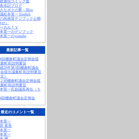
町政通信コミック版
田舎歩記ブログ
小さなボクの夢～Blog
議松本英一 English
私の高画質デジブック公開
幸せ）
ローカルＴＶ
松本英一のデジブック
松本英一のyoutube
最新記事一覧
第4回棚倉町議会定例会提
議案町長説明要旨
平成28年第3回棚倉町議会
例会提出議案町長説明要旨
全文）
第２回棚倉町議会定例会提
議案町長説明要旨
松本英一氏副議長再任（５
）
第4回棚倉町議会定例会
最近のコメント一覧
松本英一
奥田 真吾
松本英一
松本英一
棚倉 樽