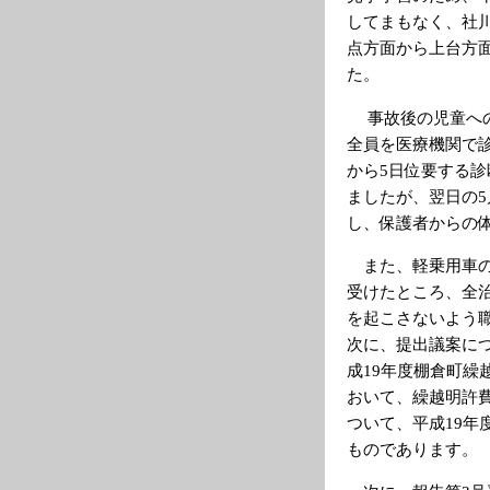
してまもなく、社
点方面から上台方
た。
事故後の児童への
全員を医療機関で
から5日位要する診
ましたが、翌日の5
し、保護者からの
また、軽乗用車の
受けたところ、全治
を起こさないよう
次に、提出議案につ
成19年度棚倉町
おいて、繰越明許
ついて、平成19年
ものであります。