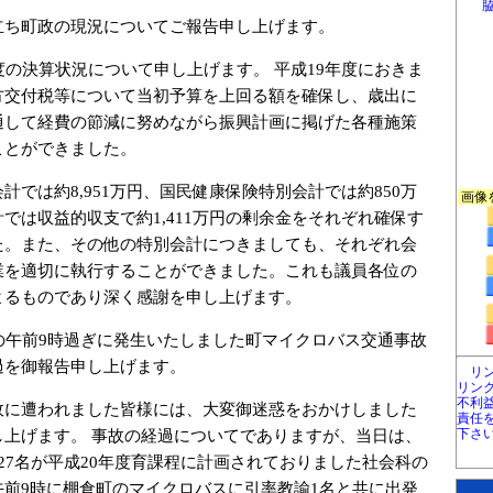
ち町政の現況についてご報告申し上げます。
の決算状況について申し上げます。 平成19年度におきま
方交付税等について当初予算を上回る額を確保し、歳出に
通して経費の節減に努めながら振興計画に掲げた各種施策
ことができました。
では約8,951万円、国民健康保険特別会計では約850万
画像
では収益的収支で約1,411万円の剰余金をそれぞれ確保す
た。また、その他の特別会計につきましても、それぞれ会
業を適切に執行することができました。これも議員各位の
よるものであり深く感謝を申し上げます。
の午前9時過ぎに発生いたしました町マイクロバス交通事故
過を御報告申し上げます。
リ
リン
不利
に遭われました皆様には、大変御迷惑をおかけしました
責任
下さ
し上げます。 事故の経過についてでありますが、当日は、
27名が平成20年度育課程に計画されておりました社会科の
午前9時に棚倉町のマイクロバスに引率教諭1名と共に出発