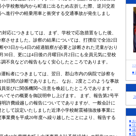
川小学校敷地内から町道に出るため左折した際、逆川交差
面へ進行中の軽乗用車と衝突する交通事故が発生しまし
対応につきましては、まず、学校で応急措置をした後、
診察させました。診察の結果については、打撲症で全治2日
断や3日から4日の経過観察が必要と診断された児童がおり
月30日、更には4日後の月曜日6月2日にも全員元気に登校
体調不良などの報告もなく安心したところであります。
>
■
運転者につきましては、翌日、郡山市内の病院で診察を
10日間の診断でありました。 なお、2度とこのような事故
職員並びに関係機関へ注意を喚起したところであります。
いてその概要を御説明申し上げます。 まず、報告第2号平
繰越明許費繰越しの報告についてでありますが、一般会計に
費として設定いたしました近津小学校耐震補強改修事業に
度事業費を平成20年度へ繰り越したことにより、報告する
■ お
■ 活
■ 議
■ 