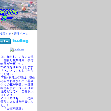
投稿する
/
管理ページ
は、知られていない大滝
尊…棚倉町強梨地内…手付
の自然が一杯です。
の庭先を通り抜けします
、「あいさつ」をしてから
でください。
下旬~５月上旬頃は、群生
いる自生わさびの白い花や
ンソウの花が満開、一度見
値があります。採るのはや
、撮るだけです…自然を大
しましよう。
０１１年３月１１日の東
大震災により通行不能にな
した。》
「大滝不動尊」