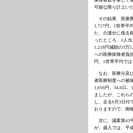
可能な限り計上い
その結果、医療費分
1,717円、1世帯平
た、介護分に係る
ったところ、1人当た
1,218円減額の3
への医療保険者負担
円、1世帯平均では
なお、医療分及び
者医療制度への被
1,656円、34.6
ましたが、これら
し、去る6月3日
おりますので、御
次に、議案第43
が、歳入では、平