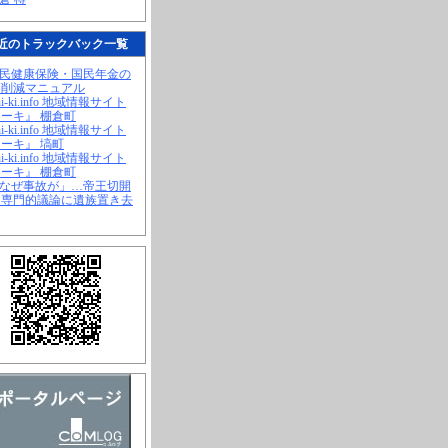
近のトラックバック一覧
国民健康保険・国民年金の
幅削減マニュアル
hi-ki.info 地域情報サイト
ーキ』 棚倉町
hi-ki.info 地域情報サイト
ーキ』 塙町
hi-ki.info 地域情報サイト
ーキ』 棚倉町
「なぜ事故が」…帝王切開
、専門的議論に遺族置き去