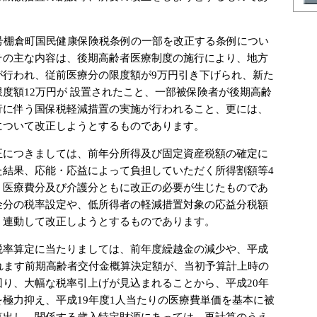
号棚倉町国民健康保険税条例の一部を改正する条例につい
その主な内容は、後期高齢者医療制度の施行により、地方
が行われ、従前医療分の限度額が9万円引き下げられ、新た
度額12万円が 設置されたこと、一部被保険者が後期高齢
行に伴う国保税軽減措置の実施が行われること、更には、
について改正しようとするものであります。
につきましては、前年分所得及び固定資産税額の確定に
た結果、応能・応益によって負担していただく所得割額等4
、医療費分及び介護分ともに改正の必要が生じたものであ
金分の税率設定や、低所得者の軽減措置対象の応益分税額
、連動して改正しようとするものであります。
率算定に当たりましては、前年度繰越金の減少や、平成
されます前期高齢者交付金概算決定額が、当初予算計上時の
回り、大幅な税率引上げが見込まれることから、平成20年
極力抑え、平成19年度1人当たりの医療費単価を基本に被
算出し、関係する歳入特定財源にあっては、再計算のうえ