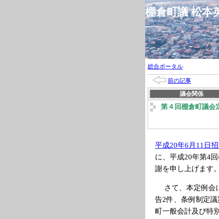
棚倉町議 松
総合ポータル
前の記事
議会関係
第４回棚倉町議会
平成20年6月11
に、平成20年第4
謝を申し上げます
さて、本定例会に
告2件、条例制定議
町一般会計及び特別