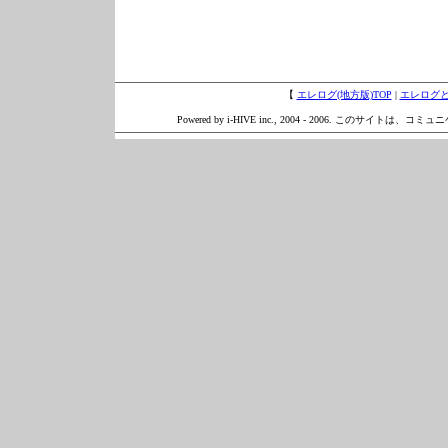
【
エレログ(地方版)TOP
|
エレログ
Powered by i-HIVE inc., 2004 - 2006. このサイトは