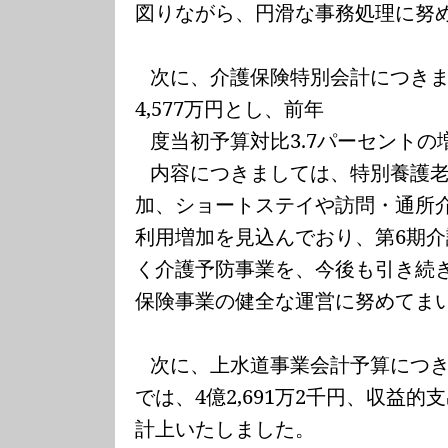
図りながら、円滑な事務処理に努
次に、介護保険特別会計につき
4,577
万円とし、前年
度当初予算対比
3.7
パーセントの
内容につきましては、特別養護
加、ショートステイや訪問・通所
利用増加を見込んでおり、第
6
期介
く介護予防事業を、今後も引き続
保険事業の健全な運営に努めてま
次に、上水道事業会計予算につ
では、
4
億
2,691
万
2
千円、収益的支
計上いたしました。