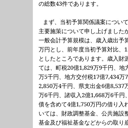
の総数
43
件であります。
まず、当初予算関係議案につい
主要施策について申し上げました
一般会計予算規模は、歳入歳出予
万円とし、前年度当初予算対比、
1
としたところであります。歳入財
ては、町税
20
億
1,829
万
9
千円、地
万
5
千円、地方交付税
17
億
7,434
万
2,850
万
4
干円、県支出金
6
億
8,537
万
6
千円、諸収入
2
億
1,668
万
6
千円
債を含めて
4
億
1,750
万円の借り入
いては、財政調整基金、公共施設
基金及び福祉基金などからの取り