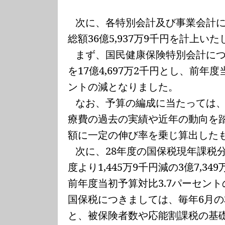
次に、各特別会計及び事業会計
総額
36
億
5,937
万
9
千
円を計上いた
まず、国民健康保険特別会計に
を
17
億
4,697
万
2
千円
とし、前年度
ントの減となりました。
なお、予算の編成に当たっては
療費の過去の実績や近年の動向を
額に一定の伸び率を乗じ算出した
次に、
28
年度の国保税現年課税
度より
1,445
万
9
千円減の
3
億
7,349
前年度当初予算対比
3.7
パーセント
国保税につきましては、毎年
6
月の
と、被保険者数や応能割課税の基