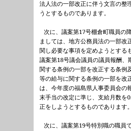
法人法の一部改正に伴う文言の整
うとするものであります。
次に、議案第
17
号棚倉町職員の
ましては、地方公務員法の一部改
関し必要な事項を定めようとする
議案第
18
号議会議員の議員報酬、
関する条例の一部を改正する条例
等の給与に関する条例の一部を改
は、今年度の福島県人事委員会の
末手当の改定に準じ、支給月数を
0
正をしようとするものであります
次に、議案第
19
号特別職の職員