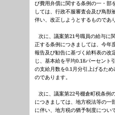
び費用弁償に関する条例の一・部
しては、行政不服審査会及び鳥獣
伴い、改正しようとするものであ
次に、議案第
21
号職員の給与に
正する条例につきましては、今年
報告及び勧告に基づく給料表の改
じ、基本給を平均
0.18
パーセント
の支給月数を
0.1
月分引上げるため
のであります。
次に、議案第
22
号棚倉町税条例
につきましては、地方税法等の一
に伴い、地方税の猶予制度につい