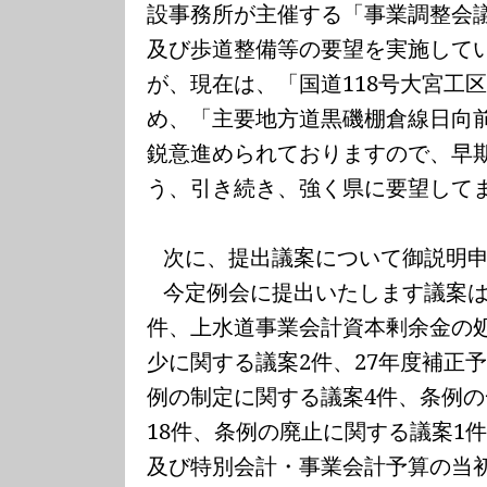
設事務所が主催する「事業調整会
及び歩道整備等の要望を実施して
が、現在は、「国道
118
号大宮工
め、「主要地方道黒磯棚倉線日向
鋭意進められておりますので、早
う、引き続き、強く県に要望して
次に、提出議案について御説明
今定例会に提出いたします議案
件、上水道事業会計資本剰余金の
少に関する議案
2
件、
27
年度補正
例の制定に関する議案
4
件、条例の
18
件、条例の廃止に関する議案
1
及び特別会計・事業会計予算の当