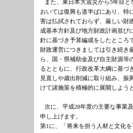
また、東日本大震災から
年目と
5
おいては復興も道半ばにあり、特
害は払拭されておらず、厳しい財
成基本方針及び地方財政計画並び
針に基づき予算編成をしたところ
財政運営につきましては引き続き
ら、国・県補助金及び自主財源等
るとともに、行政改革大綱に基づ
見直しや歳出削減に取り組み、振
けて諸施策を積極的に展開しよう
次に、平成
年度の主要な事業
28
申し上げます。
第
に、「将来を担う人材と文化を
1