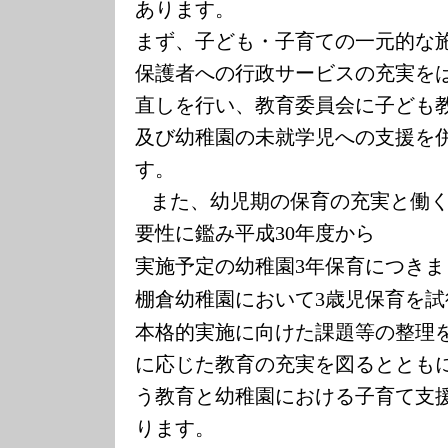
あります。
まず、子ども・子育ての一元的な
保護者への行政サービスの充実を
直しを行い、教育委員会に子ども
及び幼稚園の未就学児への支援を
す。
また、幼児期の保育の充実と働
要性に鑑み平成
年度から
30
実施予定の幼稚園
年保育につきま
3
棚倉幼稚園において
歳児保育を試
3
本格的実施に向けた課題等の整理
に応じた教育の充実を図るととも
う教育と幼稚園における子育て支
ります。