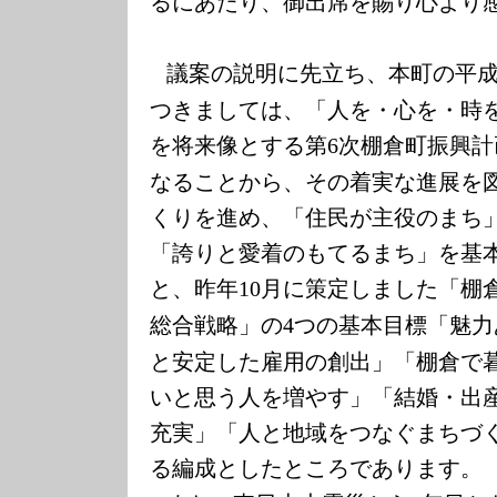
るにあたり、御出席を賜り心より
議案の説明に先立ち、本町の平
つきましては、「人を・心
を・時
を将来像とする第
次棚倉町振興計
6
なることから、その着実な進展を
くりを進め、「住民が主役のまち
「誇りと愛着のもてるまち」を基
と、昨年
月に策定しました「棚
10
総合戦略」の
つ
の基本目標「魅力
4
と安定した雇用の創出」「棚倉で
いと思う人を増やす」「結婚・出
充実」「人と地域をつなぐまちづ
る編成としたところであります。