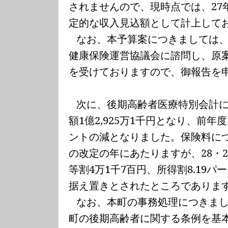
されませんので、現時点では、
27
定的な収入見込額として計上して
なお、本予算案につきましては
健康保険運営協議会に諮問
し、原
を受けておりますので、御報告を
次に、後期高齢者医療特別会計
額
1
億
2,925
万
1
千円となり、前年度
ントの減となりました。保険料に
の改定の年にあたりますが、
28
・
等割
4
万
1
千
7
百円、所得割
8.19
パー
据え置きとされたところでありま
なお、本町の事務処理につきま
町の後期高齢者に関する条例を基