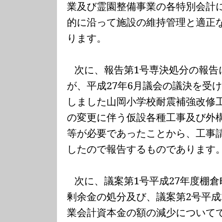
業及び霊園整備事業の各特別会計
的に沿って施設の維持管理と適正
ります。
次に、報告第
1
号専決処分の報告
が、平成
27
年
6
月議会の議決
を受
しました山岡小学校耐震補強改修
の変更に伴う仮設各種工事及び外
等が必要であったことから、工事
したので報告するものであります
次に、議案第
1
号平成
27
年度棚倉
剰余金の処分及び、議案第
2
号平成
業会計資本金の額の減少について