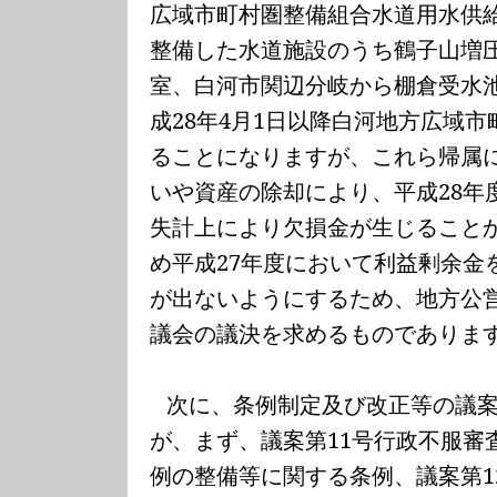
広域市町村圏整備組合水道用水供
整備した水道施設のうち鶴子山増
室、白河市関辺分岐から棚倉受水
成
28
年
4
月
1
日以降白河地方広域市
ることになりますが、これら帰属
いや資産の除却により、平成
28
年
失計上により欠損金が生じること
め平成
27
年度において利益剰余金
が出ないようにするため、地方公
議会の議決を求めるものでありま
次に、条例制定及び改正等の議
が、まず、議案第
11
号行政不服審
例の整備等に関する条例、議案第
1