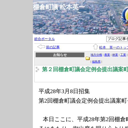
棚倉町議 松本英一
総合ポータル
前の記事
松本 英一のトッ
お知らせ
地方分権
|
農業
|
林業
|
工業
|
福島県
|
第２回棚倉町議会定例会提出議案
平成
年
月
日招集
28
3
8
第
回棚倉町議会定例会提出議案町
2
本日ここに、平成
年第
回棚倉
28
2