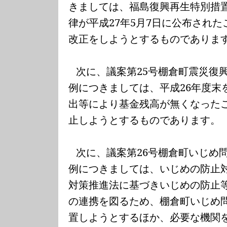
きましては、福島復興再生特別措
律が平成
27
年
5
月
7
日に公布された
改正をしようとするものでありま
次に、議案第
25
号棚倉町震災復
例につきましては、平成
26
年度末
出等により基金残高が無くなった
止しようとするものであります。
次に、議案第
26
号棚倉町いじめ
例につきましては、いじめの防止
対策推進法に基づきいじめの防止
の連携を図るため、棚倉町いじめ
置しようとするほか、必要な機関