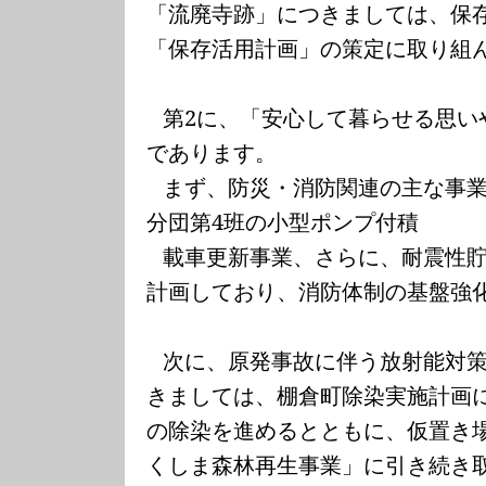
「流廃寺跡」につきましては、保
「保存活用計画」の策定に取り組
第
2
に、「安心して暮らせる思い
であります。
まず、防災・消防関連の主な事
分団第
4
班の小型ポンプ付積
載車更新事業、さらに、耐震性
計画しており、消防体制の基盤強
次に、原発事故に伴う放射能対
きましては、棚倉町除染実施計画
の除染を進めるとともに、仮置き
くしま森林再生事業」に引き続き