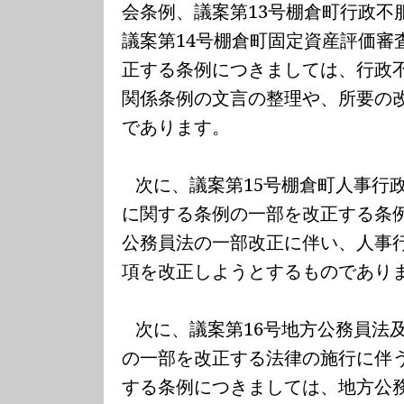
会条例、議案第
13
号棚倉町行政不
議案第
14
号棚倉町固定資産評価審
正する条例につきましては、行政
関係条例の文言の整理や、所要の
であります。
次に、議案第
15
号棚倉町人事行
に関する条例の一部を改正する条
公務員法の一部改正に伴い、人事
項を改正しようとするものであり
次に、議案第
16
号地方公務員法
の一部を改正する法律の施行に伴
する条例につきましては、地方公