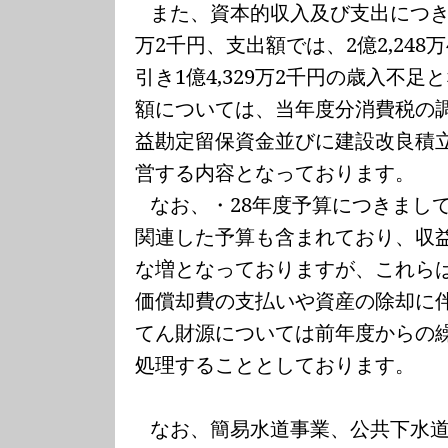
また、資本的収入及び支出につ
万
2
千円、支出額では、
2
億
2,248
万
引き
1
億
4,329
万
2
千円の歳入不足と
額については、当年度分消費税の
益勘定留保資金並びに建設改良積
営する内容となっております。
なお、・
28
年度予算につきまし
関連した予算も含まれており、収
な増となっておりますが、これら
価償却費の支払いや資産の除却に
てん財源については前年度からの
処理することとしております。
なお、簡易水道事業、公共下水