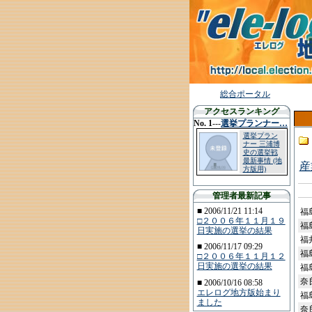
総合ポータル
アクセスランキング
No. 1
---
選挙プランナー…
選挙プラン
ナー 三浦博
史の選挙戦
最新事情 (地
産
方版用)
管理者最新記事
■ 2006/11/21 11:14
福
□２００６年１１月１９
福
日実施の選挙の結果
福
■ 2006/11/17 09:29
福
□２００６年１１月１２
日実施の選挙の結果
福
奈
■ 2006/10/16 08:58
エレログ地方版始まり
福
ました
奈