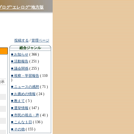
ブログ”エレログ”地方版
投稿する
/
管理ページ
総合ジャンル
■ お知らせ
( 366 )
■ 活動報告
( 251 )
■ 議会関係
( 255 )
■ 視察・学習報告
( 110
)
を表示
■ ニュースの感想
( 71 )
■ お薦めの情報
( 24 )
■ 教えて
( 5 )
■ 選挙情報
( 147 )
■ 市民の視点・声
( 41 )
■ こんな１日
( 136 )
■ その他
( 155 )