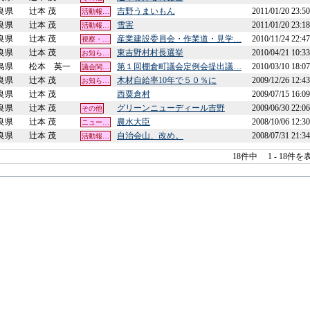
良県
辻本 茂
吉野うまいもん
2011/01/20 23:50
活動報…
良県
辻本 茂
雪害
2011/01/20 23:18
活動報…
良県
辻本 茂
産業建設委員会・作業道・見学…
2010/11/24 22:47
視察・…
良県
辻本 茂
東吉野村村長選挙
2010/04/21 10:33
お知ら…
島県
松本 英一
第１回棚倉町議会定例会提出議…
2010/03/10 18:07
議会関…
良県
辻本 茂
木材自給率10年で５０％に
2009/12/26 12:43
お知ら…
良県
辻本 茂
西粟倉村
2009/07/15 16:09
良県
辻本 茂
グリーンニューディール吉野
2009/06/30 22:06
その他
良県
辻本 茂
農水大臣
2008/10/06 12:30
ニュー…
良県
辻本 茂
自治会山、改め。
2008/07/31 21:34
活動報…
18件中
1 - 18件