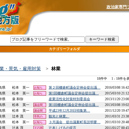
政治家専門
カテゴリーフォルダ
業・景気・雇用対策
>
林業
18件中
1 - 18件
島県
松本 英一
第２回棚倉町議会定例会提出議…
2016/03/08 16:42
お知ら…
島県
松本 英一
第1回棚倉町議会定例会提出議…
2015/03/10 21:12
お知ら…
井県
泉 和弥
産業活性化対策特別委員会
2013/11/20 23:00
島県
松本 英一
第1回棚倉町議会定例会提出議…
2013/03/08 19:02
議会関…
島県
松本 英一
平成23年12月20日招集第…
2011/12/20 19:47
議会関…
良県
辻本 茂
観光と林業。
2011/03/31 23:38
市民の…
島県
松本 英一
３月議会 提出議案町長説明要…
2011/03/10 20:48
お知ら…
良県
辻本 茂
辻本しげるの提言
2011/01/27 00:45
その他