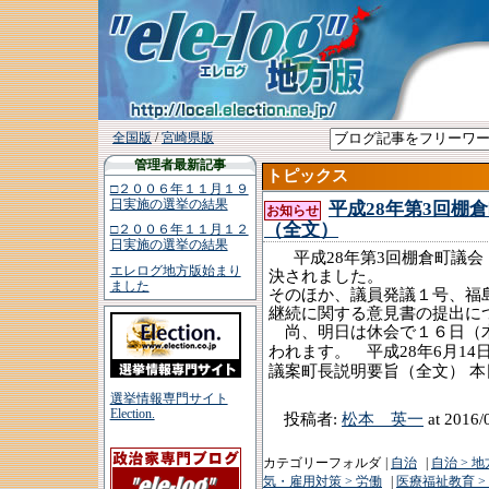
全国版
/
宮崎県版
管理者最新記事
トピックス
□２００６年１１月１９
日実施の選挙の結果
平成28年第3回棚
お知らせ
（全文）
□２００６年１１月１２
日実施の選挙の結果
平成
年第
回
28
3
棚倉町議会
エレログ地方版始まり
決されました。
ました
そのほか、議員発議１号、福
継続に関する意見書の提出に
尚、明日は休会で１６日（木
平成
年
月
われます。
28
6
14
議案町長説明要旨（全文）
本
選挙情報専門サイト
Election.
投稿者:
松本 英一
at 2016/
カテゴリーフォルダ
|
自治
|
自治 > 
気・雇用対策 > 労働
|
医療福祉教育 >