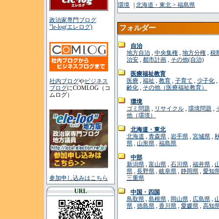
環境
|
北海道・東北 > 福島県
政治家専門ブログ
"le-log(エレログ)
フォルダー
自治
地方自治
,
中央集権
,
地方分権
,
税
治安
,
都市計画
,
その他(自治)
医療福祉教育
医療
,
福祉
,
教育
,
子育て
,
少子化
,
社内ブログ
や
ビジネス
齢化
,
その他（医療福祉教育）
ブログ
にCOMLOG（コ
ムログ）
環境
ゴミ問題
,
リサイクル
,
環境問題
,
他（環境）
北海道・東北
北海道
,
青森県
,
岩手県
,
宮城県
,
県
,
山形県
,
福島県
中部
新潟県
,
富山県
,
石川県
,
福井県
,
県
,
長野県
,
岐阜県
,
静岡県
,
愛知
参加申し込みはこちら
三重県
URL
中国・四国
鳥取県
,
島根県
,
岡山県
,
広島県
,
県
,
徳島県
,
香川県
,
愛媛県
,
高知