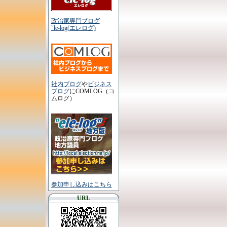
政治家専門ブログ
"le-log(エレログ)
社内ブログ
や
ビジネス
ブログ
にCOMLOG（コ
ムログ）
参加申し込みはこちら
URL