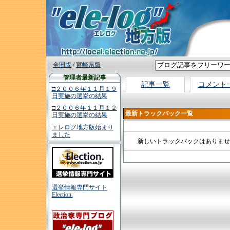
全国版
/
宮崎県版
管理者最新記事
記事一覧
コメント
□２００６年１１月１９
日実施の選挙の結果
□２００６年１１月１２
最新トラックバック一覧
日実施の選挙の結果
エレログ地方版始まり
ました
新しいトラックバックはありませ
選挙情報専門サイト
Election.