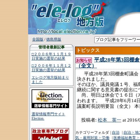
全国版
/
徳島県版
管理者最新記事
トピックス
□２００６年１１月１９
日実施の選挙の結果
平成28年第3回棚
お知らせ
（全文）
□２００６年１１月１２
日実施の選挙の結果
平成
年第
回
28
3
棚倉町議会
エレログ地方版始まり
決されました。
ました
そのほか、議員発議１号、福
継続に関する意見書の提出に
尚、明日は休会で１６日（木
平成
年
月
われます。
28
6
14
議案町長説明要旨（全文）
本
選挙情報専門サイト
Election.
投稿者:
松本 英一
at 2016/
カテゴリーフォルダ
|
自治
|
自治 > 
気・雇用対策 > 労働
|
医療福祉教育 >