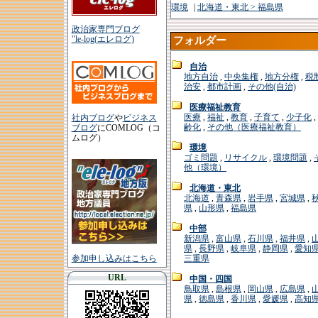
環境
|
北海道・東北 > 福島県
政治家専門ブログ
"le-log(エレログ)
フォルダー
自治
地方自治
,
中央集権
,
地方分権
,
税
治安
,
都市計画
,
その他(自治)
医療福祉教育
医療
,
福祉
,
教育
,
子育て
,
少子化
,
社内ブログ
や
ビジネス
齢化
,
その他（医療福祉教育）
ブログ
にCOMLOG（コ
ムログ）
環境
ゴミ問題
,
リサイクル
,
環境問題
,
他（環境）
北海道・東北
北海道
,
青森県
,
岩手県
,
宮城県
,
県
,
山形県
,
福島県
中部
新潟県
,
富山県
,
石川県
,
福井県
,
県
,
長野県
,
岐阜県
,
静岡県
,
愛知
参加申し込みはこちら
三重県
URL
中国・四国
鳥取県
,
島根県
,
岡山県
,
広島県
,
県
,
徳島県
,
香川県
,
愛媛県
,
高知