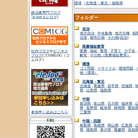
環境
|
北海道・東北 > 福島県
政治家専門ブログ
"le-log(エレログ)
フォルダー
自治
地方自治
,
中央集権
,
地方分権
,
税
治安
,
都市計画
,
その他(自治)
医療福祉教育
医療
,
福祉
,
教育
,
子育て
,
少子化
,
社内ブログ
や
ビジネス
齢化
,
その他（医療福祉教育）
ブログ
にCOMLOG（コ
ムログ）
環境
ゴミ問題
,
リサイクル
,
環境問題
,
他（環境）
北海道・東北
北海道
,
青森県
,
岩手県
,
宮城県
,
県
,
山形県
,
福島県
中部
新潟県
,
富山県
,
石川県
,
福井県
,
県
,
長野県
,
岐阜県
,
静岡県
,
愛知
参加申し込みはこちら
三重県
URL
中国・四国
鳥取県
,
島根県
,
岡山県
,
広島県
,
県
,
徳島県
,
香川県
,
愛媛県
,
高知