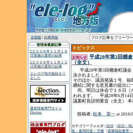
全国版
/
兵庫県版
管理者最新記事
トピックス
□２００６年１１月１９
日実施の選挙の結果
平成28年第3回棚
お知らせ
（全文）
□２００６年１１月１２
日実施の選挙の結果
平成
年第
回
28
3
棚倉町議会
エレログ地方版始まり
決されました。
ました
そのほか、議員発議１号、福
継続に関する意見書の提出に
尚、明日は休会で１６日（木
平成
年
月
われます。
28
6
14
議案町長説明要旨（全文）
本
選挙情報専門サイト
Election.
投稿者:
松本 英一
at 2016/
カテゴリーフォルダ
|
自治
|
自治 > 
気・雇用対策 > 労働
|
医療福祉教育 >