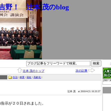
野！ 辻本 茂のblog
次の記事
辻本 茂のトップ
自治
|
林業
|
福祉
|
高齢化
|
2007.
辻本 茂
at 2010/4/21 10:33:37
の告示が２０日されました。