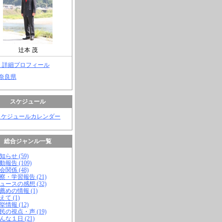
辻本 茂
> 詳細プロフィール
 奈良県
スケジュール
スケジュールカレンダー
総合ジャンル一覧
知らせ (59)
動報告 (109)
会関係 (48)
視察・学習報告 (21)
ニュースの感想 (32)
お薦めの情報 (1)
えて (1)
挙情報 (12)
市民の視点・声 (19)
こんな１日 (21)