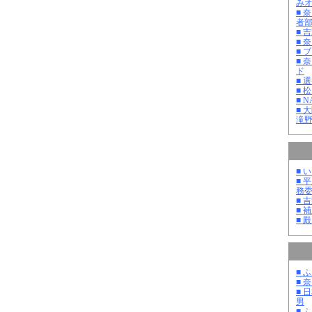
み
■ 
者
■ 
■ 
■ 
■ 
ド
■ 
■ 
■ 
■ 
滝
■ 
■ 
務
■ 
■ 
■ 
■ 
■ 
■ 
男
■ 