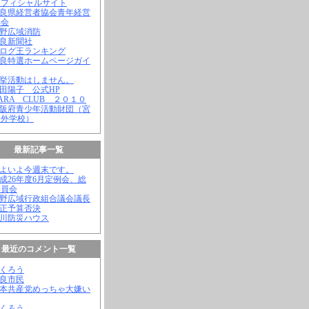
オフィシャルサイト
奈良県経営者協会青年経営
部会
吉野広域消防
奈良新聞社
ブログ王ランキング
奈良特選ホームページガイ
選挙活動はしません。
松田陽子 公式HP
NARA CLUB ２０１０
大阪府青少年活動財団（宮
野外学校）
最新記事一覧
いよいよ今週末です。
平成26年度6月定例会、総
委員会
吉野広域行政組合議会議長
補正予算否決
殿川防災ハウス
最近のコメント一覧
ふくろう
奈良市民
日本共産党めっちゃ大嫌い
ふくろう