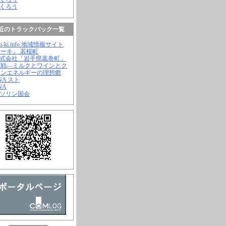
ふくろう
近のトラックバック一覧
hi-ki.info 地域情報サイト
ーキ』 若桜町
株式会社「岩手県葛巻町」
挑戦―ミルクとワインとク
ーンエネルギーの理想郷
ANA スト
NA
ガソリン国会