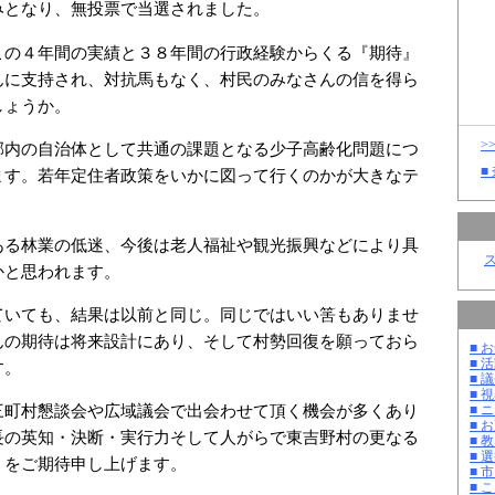
みとなり、無投票で当選されました。
この４年間の実績と３８年間の行政経験からくる『期待』
んに支持され、対抗馬もなく、村民のみなさんの信を得ら
しょうか。
>
郡内の自治体として共通の課題となる少子高齢化問題につ
■
ます。若年定住者政策をいかに図って行くのかが大きなテ
ある林業の低迷、今後は老人福祉や観光振興などにより具
かと思われます。
ていても、結果は以前と同じ。同じではいい筈もありませ
んの期待は将来設計にあり、そして村勢回復を願っておら
■ お
■ 活
す。
■ 議
■ 
三町村懇談会や広域議会で出会わせて頂く機会が多くあり
■ 
■ 
長の英知・決断・実行力そして人がらで東吉野村の更なる
■ 教
■ 選
』をご期待申し上げます。
■ 
■ 