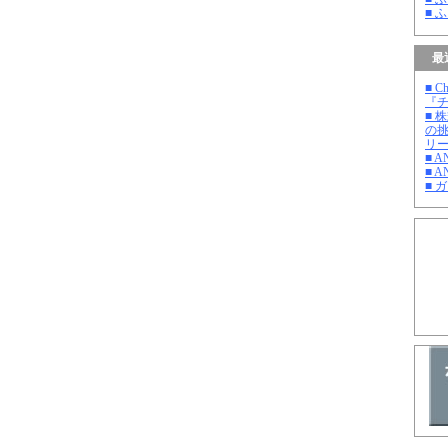
■ 
最
■ C
『チ
■ 
の
リ
■ 
■ A
■ 