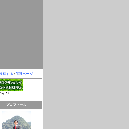
投稿する
/
管理ページ
May.28
プロフィール