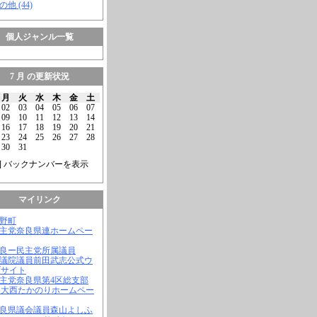
の他 (44)
個人ジャンル一覧
7 月 の更新状況
月
火
水
木
金
土
02
03
04
05
06
07
09
10
11
12
13
14
16
17
18
19
20
21
23
24
25
26
27
28
30
31
] バックナンバーを表示
マイリンク
吉野町
民主党奈良県連ホームペー
奈良ー民主党所属議員
参議院議員前田武志公式ウ
ブサイト
民主党奈良県第4区総支部
 大西たかのりホームペー
奈良県議会議員森山よしふ