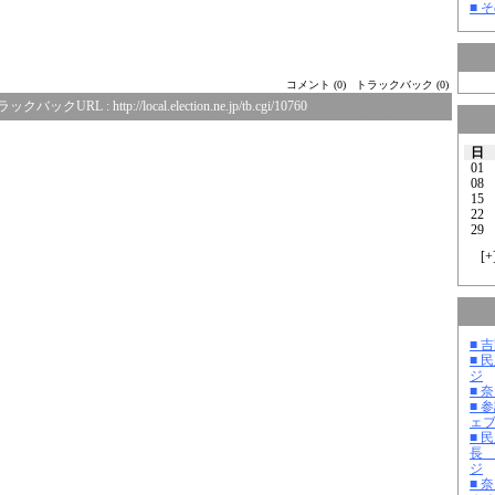
■ そ
コメント (0)
トラックバック (0)
ラックバックURL :
http://local.election.ne.jp/tb.cgi/10760
日
01
08
15
22
29
[
+
■ 
■ 
ジ
■ 
■ 
ェ
■ 
長
ジ
■ 