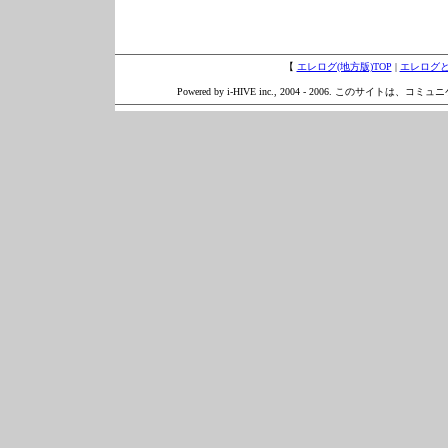
【
エレログ(地方版)TOP
|
エレログ
Powered by i-HIVE inc., 2004 - 2006. このサイトは