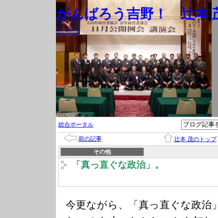
がんばろう吉野！ 辻本 茂
総合ポータル
前の記事
辻本 茂のトップ
その他
「真っ直ぐな政治」。
今更ながら、「真っ直ぐな政治