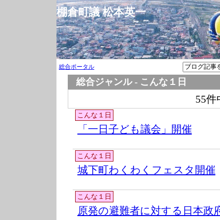
棚倉町議 松本英一
総合ポータル
総合ジャンル - こんな１日
55件
こんな１日
「一日子ども議会」開催
こんな１日
城下町わくわくフェスタ開催
こんな１日
原発の避難者に対する日本政