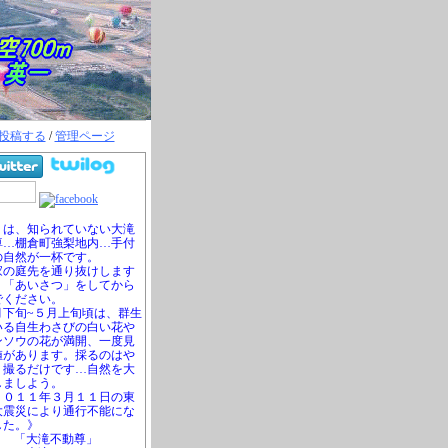
投稿する
/
管理ページ
は、知られていない大滝
尊…棚倉町強梨地内…手付
の自然が一杯です。
の庭先を通り抜けします
、「あいさつ」をしてから
でください。
下旬~５月上旬頃は、群生
いる自生わさびの白い花や
ンソウの花が満開、一度見
値があります。採るのはや
、撮るだけです…自然を大
しましよう。
０１１年３月１１日の東
大震災により通行不能にな
した。》
「大滝不動尊」