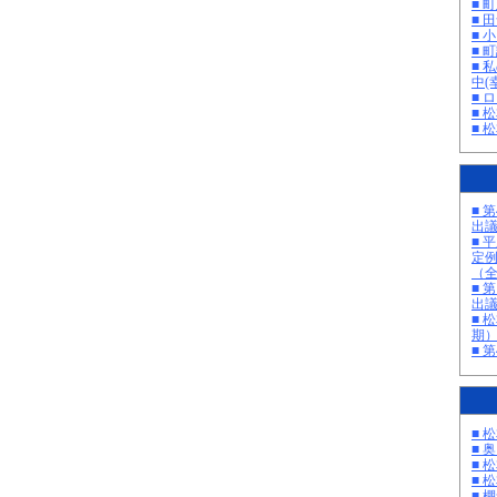
■ 
■ 
■ 
■ 町
■ 
中(
■ 
■ 
■ 
■ 
出
■ 
定
（
■ 
出
■ 
期
■ 
■ 
■ 
■ 
■ 
■ 