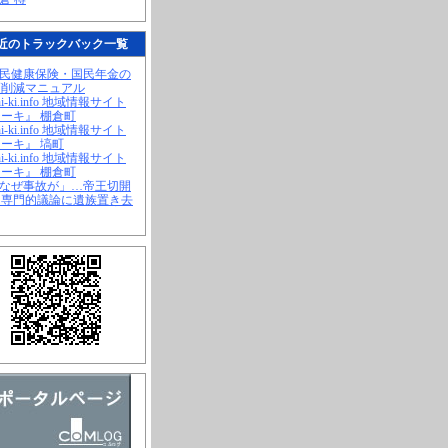
近のトラックバック一覧
国民健康保険・国民年金の
幅削減マニュアル
hi-ki.info 地域情報サイト
ーキ』 棚倉町
hi-ki.info 地域情報サイト
ーキ』 塙町
hi-ki.info 地域情報サイト
ーキ』 棚倉町
「なぜ事故が」…帝王切開
、専門的議論に遺族置き去