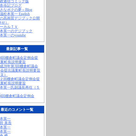
町政通信コミック版
田舎歩記ブログ
小さなボクの夢～Blog
議松本英一 English
私の高画質デジブック公開
幸せ）
ローカルＴＶ
松本英一のデジブック
松本英一のyoutube
最新記事一覧
第4回棚倉町議会定例会提
議案町長説明要旨
平成28年第3回棚倉町議会
例会提出議案町長説明要旨
全文）
第２回棚倉町議会定例会提
議案町長説明要旨
松本英一氏副議長再任（５
）
第4回棚倉町議会定例会
最近のコメント一覧
松本英一
奥田 真吾
松本英一
松本英一
棚倉 樽