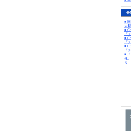
最
■ 
大
■ C
『チ
■ C
『チ
■ C
『チ
■ 
死
り