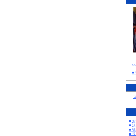
>
■
■ お
■ 活
■ 議
■ 