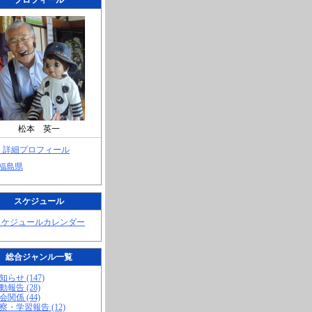
プロフィール
松本 英一
> 詳細プロフィール
 福島県
スケジュール
スケジュールカレンダー
総合ジャンル一覧
知らせ (147)
動報告 (28)
会関係 (44)
視察・学習報告 (12)