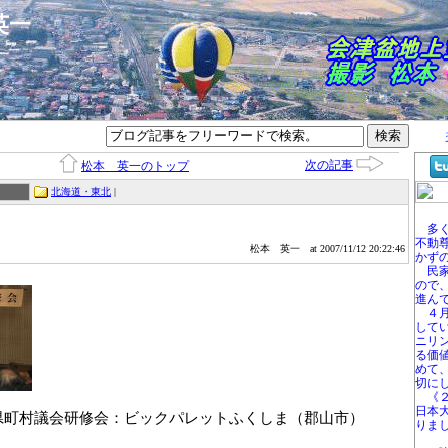
本英一
次の記事
松本 英一のトップ
北海道・東北
|
多く
不動
松本 英一
at 2007/11/12 20:22:46
かず
民家
ので
進ん
４月
して
ニリ
る価
めて
切に
《２
日本
県町村議会研修会：ビックパレットふくしま（郡山市）
りま