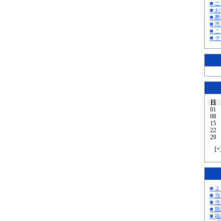
■ 
■ 
■ 教
■ 
■ 
■ そ
日
01
08
15
22
29
[
+
■ 
■ 
■ 
■ 
■ 