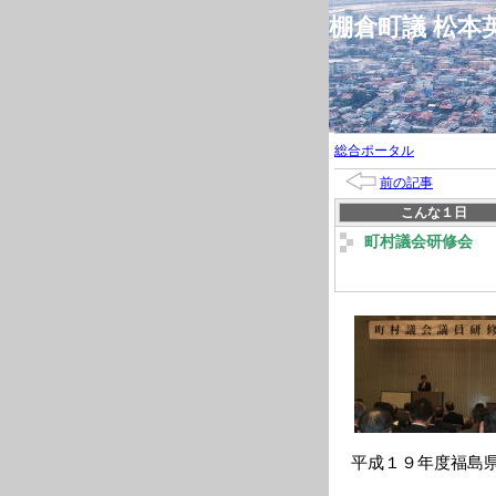
棚倉町議 松
総合ポータル
前の記事
こんな１日
町村議会研修会
平成１９年度福島