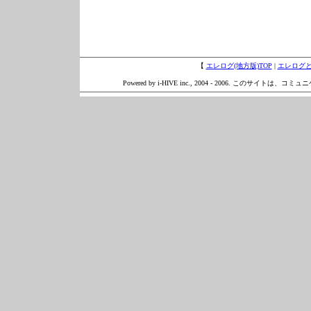
【
エレログ(地方版)TOP
|
エレログ
Powered by i-HIVE inc., 2004 - 2006. このサイトは