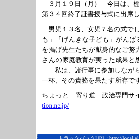
３月１９日（月） 今日は、棚
第３４回終了証書授与式に出席
男児１３名、女児７名の式でし
も」「げんきな子ども」がんば
を掲げ先生たちが献身的なご努
さんの家庭教育が実った成果と
私は、諸行事に参加しながら
一杯、その責務を果たす所存で
ちょっと 寄り道 政治専門サ
tion.ne.jp/
トラックバックURL :
http://local.e