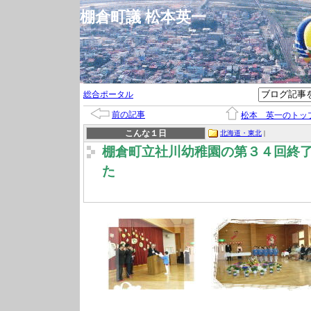
棚倉町議 松本英一
総合ポータル
前の記事
松本 英一のトッ
こんな１日
北海道・東北
|
棚倉町立社川幼稚園の第３４回終
た