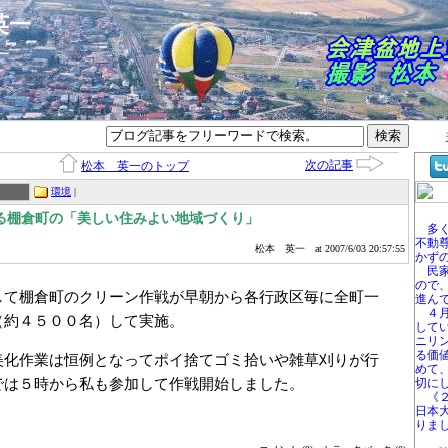
本英一
次の記事
松本 英一のトップ
環境
|
る棚倉町の「美しい住みよい地域づくり」
多く
不動
松本 英一
at 2007/6/03 20:57:55
かず
民家
ので
て棚倉町のクリーン作戦が早朝から各行政区毎に全町一
進ん
４月
（約４５００名）して実施。
して
ニリ
る価
化作業は恒例となってポイ捨てゴミ拾いや雑草刈りが行
めて
では５時から私も参加して作戦開始しました。
切に
《２
日本
りま