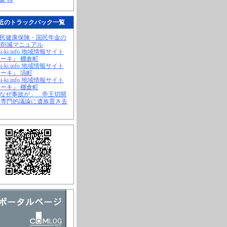
近のトラックバック一覧
国民健康保険・国民年金の
幅削減マニュアル
hi-ki.info 地域情報サイト
ーキ』 棚倉町
hi-ki.info 地域情報サイト
ーキ』 塙町
hi-ki.info 地域情報サイト
ーキ』 棚倉町
「なぜ事故が」…帝王切開
、専門的議論に遺族置き去