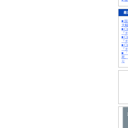
最
■ 
大
■ C
『チ
■ C
『チ
■ C
『チ
■ 
死
り