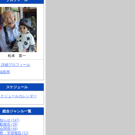
プロフィール
松本 英一
> 詳細プロフィール
 福島県
スケジュール
スケジュールカレンダー
総合ジャンル一覧
知らせ (147)
動報告 (28)
会関係 (44)
視察・学習報告 (12)