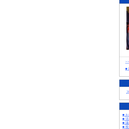
>
■
■ お
■ 活
■ 議
■ 