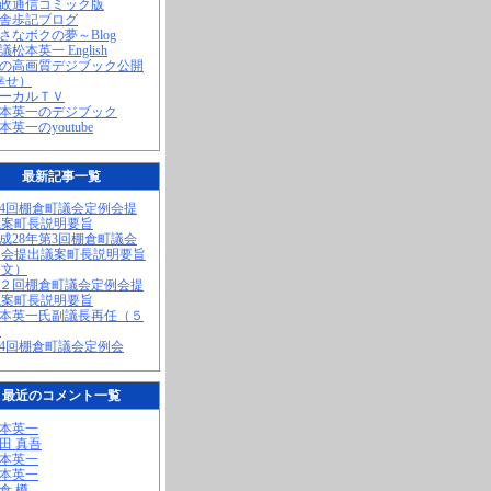
町政通信コミック版
田舎歩記ブログ
小さなボクの夢～Blog
議松本英一 English
私の高画質デジブック公開
幸せ）
ローカルＴＶ
松本英一のデジブック
松本英一のyoutube
最新記事一覧
第4回棚倉町議会定例会提
議案町長説明要旨
平成28年第3回棚倉町議会
例会提出議案町長説明要旨
全文）
第２回棚倉町議会定例会提
議案町長説明要旨
松本英一氏副議長再任（５
）
第4回棚倉町議会定例会
最近のコメント一覧
松本英一
奥田 真吾
松本英一
松本英一
棚倉 樽