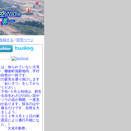
投稿する
/
管理ページ
は、知られていない大滝
尊…棚倉町強梨地内…手付
の自然が一杯です。
の庭先を通り抜けします
、「あいさつ」をしてから
でください。
下旬~５月上旬頃は、群生
いる自生わさびの白い花や
ンソウの花が満開、一度見
値があります。採るのはや
、撮るだけです…自然を大
しましよう。
０１１年３月１１日の東
大震災により通行不能にな
した。》
「大滝不動尊」