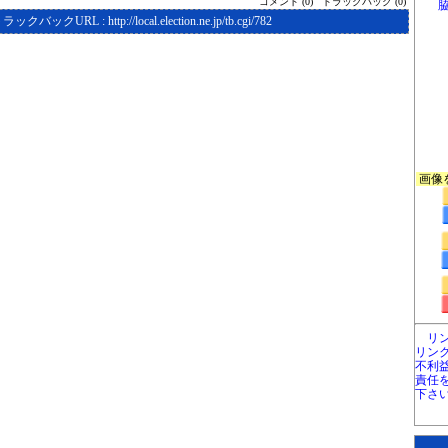
コメント (0)
トラックバック (0)
トラックバックURL :
http://local.election.ne.jp/tb.cgi/782
画像
リ
リン
不利
責任
下さ