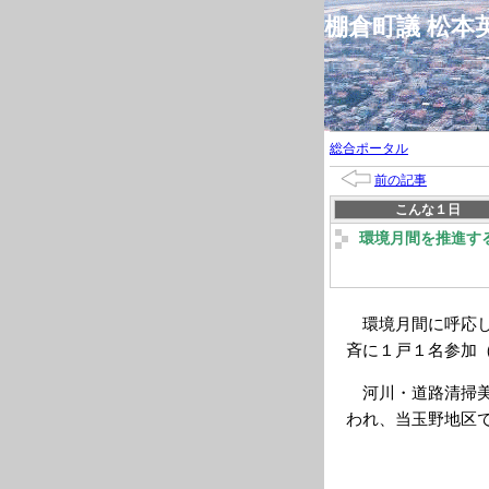
棚倉町議 松
総合ポータル
前の記事
こんな１日
環境月間を推進す
環境月間に呼応し
斉に１戸１名参加
河川・道路清掃美
われ、当玉野地区