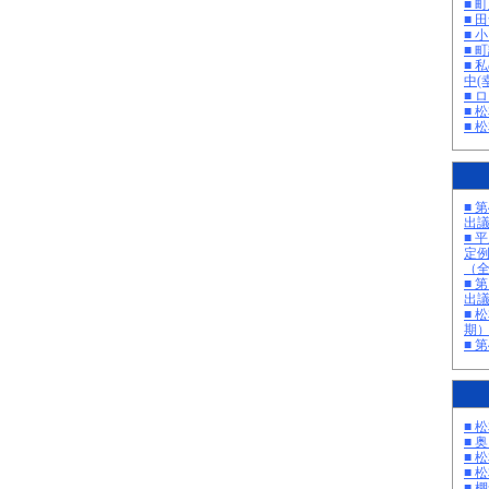
■ 
■ 
■ 
■ 町
■ 
中(
■ 
■ 
■ 
■ 
出
■ 
定
（
■ 
出
■ 
期
■ 
■ 
■ 
■ 
■ 
■ 