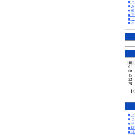
■ 
■ 
■ 教
■ 
■ 
■ そ
日
01
08
15
22
29
[
+
■ 
■ 
■ 
■ 
■ 