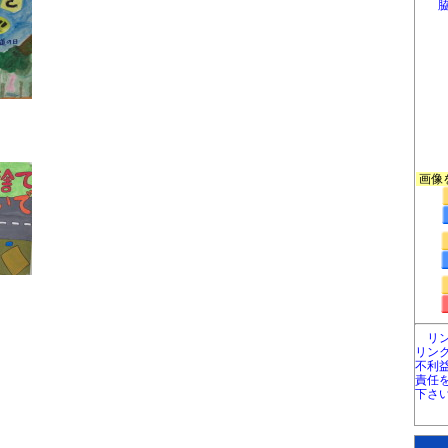
画像
リ
リン
不利
責任
下さ