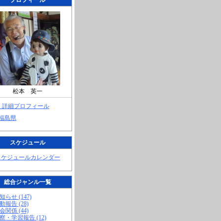
プロフィール
松本 英一
> 詳細プロフィール
 福島県
スケジュール
スケジュールカレンダー
総合ジャンル一覧
知らせ (147)
動報告 (28)
会関係 (44)
視察・学習報告 (12)