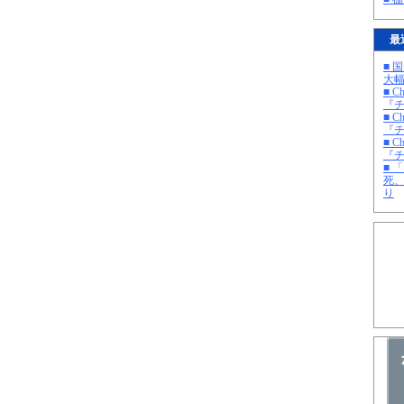
最
■ 
大
■ C
『チ
■ C
『チ
■ C
『チ
■ 
死
り