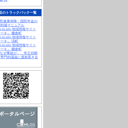
近のトラックバック一覧
国民健康保険・国民年金の
幅削減マニュアル
hi-ki.info 地域情報サイト
ーキ』 棚倉町
hi-ki.info 地域情報サイト
ーキ』 塙町
hi-ki.info 地域情報サイト
ーキ』 棚倉町
「なぜ事故が」…帝王切開
、専門的議論に遺族置き去