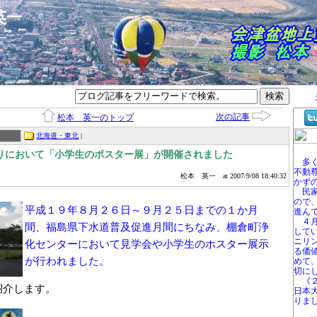
本英一
次の記事
松本 英一のトップ
北海道・東北
|
りにおいて「小学生のポスター展」が開催されました
多く
不動
松本 英一
at 2007/9/08 18:40:32
かず
民家
ので
平成１９年８月２６日～９月２５日までの１か月
進ん
４月
間、福島県下水道普及促進月間にちなみ、棚倉町浄
して
ニリ
化センターにおいて見学会や小学生のホスター展示
る価
が行われました。
めて
切に
《２
紹介します。
日本
りま