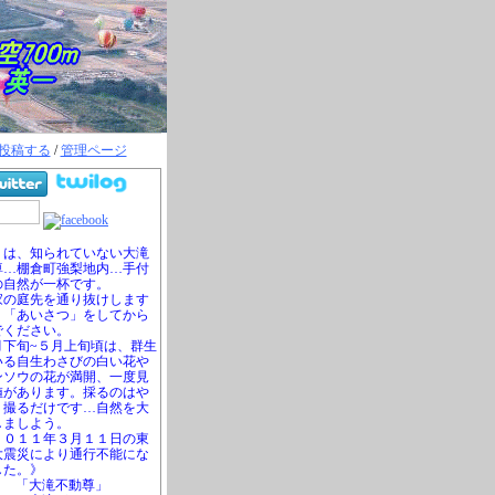
投稿する
/
管理ページ
は、知られていない大滝
尊…棚倉町強梨地内…手付
の自然が一杯です。
の庭先を通り抜けします
、「あいさつ」をしてから
でください。
下旬~５月上旬頃は、群生
いる自生わさびの白い花や
ンソウの花が満開、一度見
値があります。採るのはや
、撮るだけです…自然を大
しましよう。
０１１年３月１１日の東
大震災により通行不能にな
した。》
「大滝不動尊」