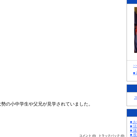
>
■
大勢の小中学生や父兄が見学されていました。
■ お
■ 活
■ 議
■ 
コメント (0)
トラックバック (0)