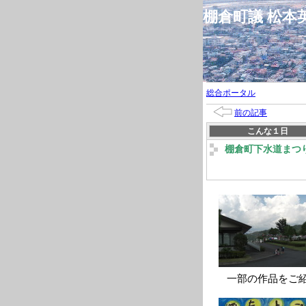
棚倉町議 松
総合ポータル
前の記事
こんな１日
棚倉町下水道まつ
一部の作品をご