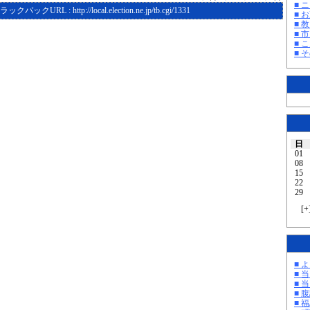
■ 
ラックバックURL :
http://local.election.ne.jp/tb.cgi/1331
■ 
■ 教
■ 
■ 
■ そ
日
01
08
15
22
29
[
+
■ 
■ 
■ 
■ 
■ 