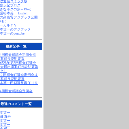
町政通信コミック版
田舎歩記ブログ
小さなボクの夢～Blog
議松本英一 English
私の高画質デジブック公開
幸せ）
ローカルＴＶ
松本英一のデジブック
松本英一のyoutube
最新記事一覧
第4回棚倉町議会定例会提
議案町長説明要旨
平成28年第3回棚倉町議会
例会提出議案町長説明要旨
全文）
第２回棚倉町議会定例会提
議案町長説明要旨
松本英一氏副議長再任（５
）
第4回棚倉町議会定例会
最近のコメント一覧
松本英一
奥田 真吾
松本英一
松本英一
棚倉 樽