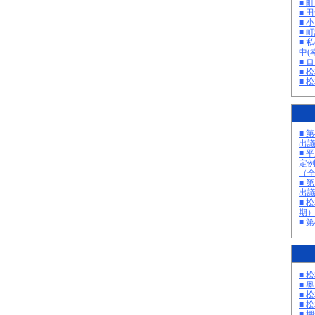
■ 
■ 
■ 
■ 町
■ 
中(
■ 
■ 
■ 
■ 
出
■ 
定
（
■ 
出
■ 
期
■ 
■ 
■ 
■ 
■ 
■ 