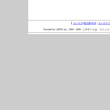
【
エレログ(地方版)TOP
|
エレログ
Powered by i-HIVE inc., 2004 - 2006. このサイトは