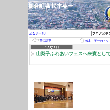
棚倉町議 松本英一
総合ポータル
前の記事
松本 英一のトッ
こんな１日
山梨子ふれあいフェスへ来