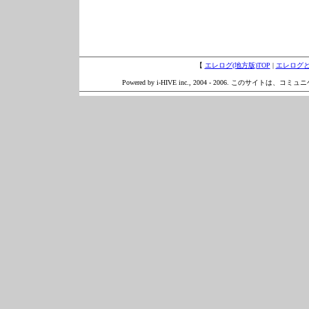
【
エレログ(地方版)TOP
|
エレログ
Powered by i-HIVE inc., 2004 - 2006. このサイトは