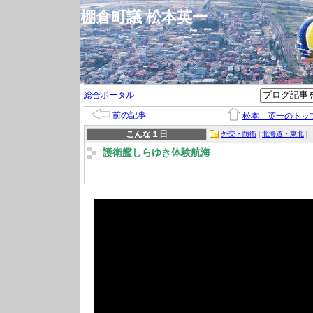
棚倉町議 松本英一
総合ポータル
前の記事
松本 英一のトッ
こんな１日
外交・防衛
|
北海道・東北
|
護衛艦しらゆき体験航海