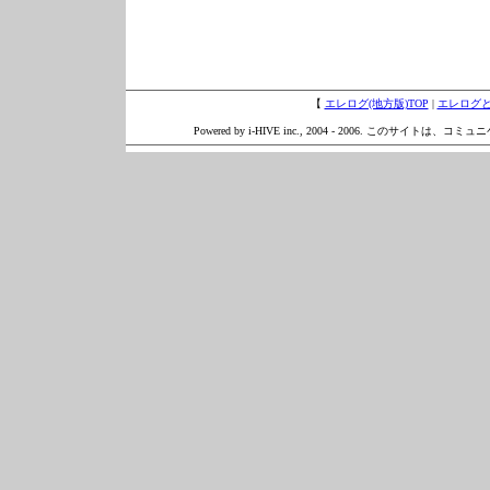
【
エレログ(地方版)TOP
|
エレログ
Powered by i-HIVE inc., 2004 - 2006. このサイトは