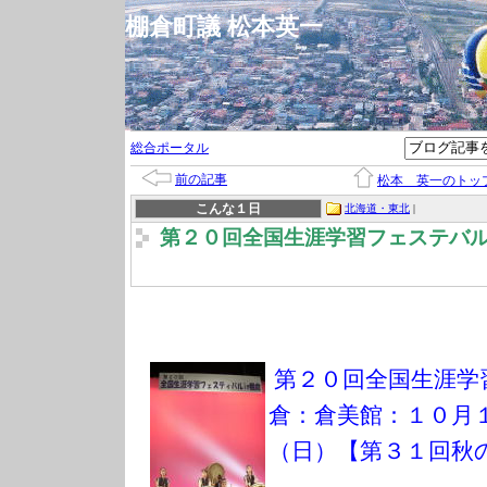
棚倉町議 松本英一
総合ポータル
前の記事
松本 英一のトッ
こんな１日
北海道・東北
|
第２０回全国生涯学習フェステバル
第２０回全国生涯学
倉：倉美館：１０月
（日）【第３１回秋