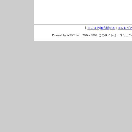
【
エレログ(地方版)TOP
|
エレログ
Powered by i-HIVE inc., 2004 - 2006. このサイトは