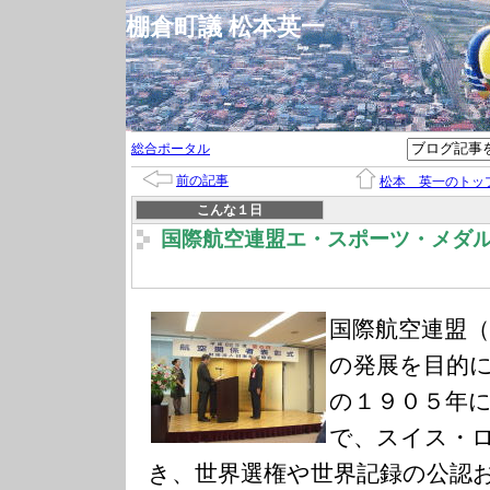
棚倉町議 松本英一
総合ポータル
前の記事
松本 英一のトッ
こんな１日
国際航空連盟エ・スポーツ・メダ
国際航空連盟（
の発展を目的
の１９０５年
で、スイス・
き、世界選権や世界記録の公認