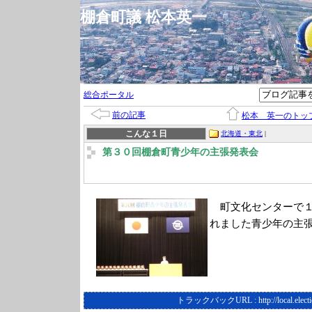
棚倉町議 松本英一
総合ポータル
前の記事
松本 英一のトッ
こんな１日
北海道・東北
|
第３０回棚倉町青少年の主張発表会
町文化センターで１
れました青少年の主
トラックバックURL :
http://local.elec