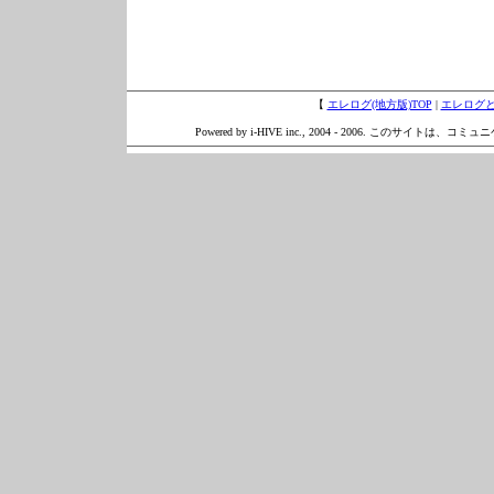
【
エレログ(地方版)TOP
|
エレログ
Powered by i-HIVE inc., 2004 - 2006. このサイトは