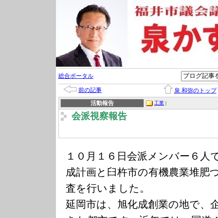
総合ポータル
前の記事
泉 和弥のトップ
活動報告
工業
|
会派視察報告
１０月１６日会派メンバー６人
成計画と臼杵市の有機農業堆肥
査を行いました。
延岡市は、旭化成創業の地で、