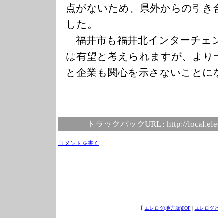
点がないため、県外からの引き
した。
福井市も福井北インターチェ
は有望と考えられますが、より
と企業も関心を示さないことに
トラックバックURL :
http://local.el
コメントを書く
【
エレログ(地方版)TOP
|
エレログ