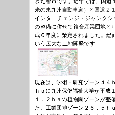
きた都市です。近年では、国道
来の東九州自動車道）と国道２
インターチェンジ・ジャンクシ
の整備に併せて複合産業団地と
成６年度に策定されました。総
いう広大な土地開発です。
現在は、学術・研究ゾーン４４
ｈａに九州保健福祉大学が平成
１．２ｈａの植物園ゾーンが整
た、工業団地ゾーン２６．５ｈ