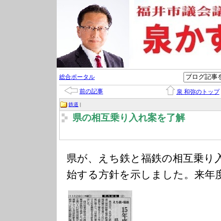
総合ポータル
前の記事
泉 和弥のトップ
鉄道
|
県の相互乗り入れ案を了解
県が、えち鉄と福鉄の相互乗り
始する方針を示しました。来年