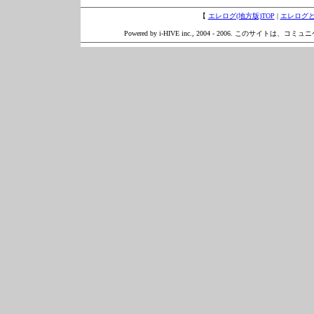
【
エレログ(地方版)TOP
|
エレログ
Powered by i-HIVE inc., 2004 - 2006. このサイトは