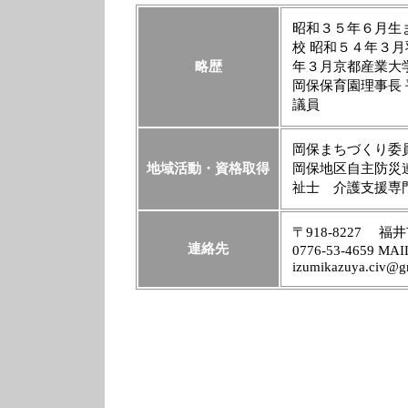
昭和３５年６月生
校 昭和５４年３月
略歴
年３月京都産業
岡保保育園理事長
議員
岡保まちづくり委
地域活動・資格取得
岡保地区自主防災
祉士 介護支援専
〒918-8227 福井市
連絡先
0776-53-4659 MAIL
izumikazuya.civ@g