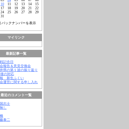
10
11
12
13
14
15
17
18
19
20
21
22
24
25
26
27
28
29
31
] バックナンバーを表示
マイリンク
最新記事一覧
終戦記念日
議会報告＆意見交換会
福井県の第１波の振り返り
今後の対応
会報 新生ふくい
議会運営に関する申し入れ
最近のコメント一覧
憂国志士
名無し
幸橋
齊藤泰二