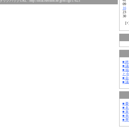
ラックバックURL :
http://local.election.ne.jp/tb.cgi/17823
09
16
23
30
[
+
■ 
■ 
■ 
と
■ 
■ 
■ 
■ 
■ 泉
■ 
■ 