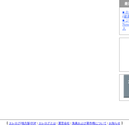
最
■ 
(健
■ 
No
人
【
エレログ(地方版)TOP
|
エレログとは
|
運営会社
|
免責および著作権について
|
お知らせ
】