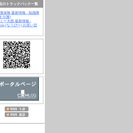
近のトラックバック一覧
介護保険 最新情報 - 知識陣
康 介護)
ジミー大西 最新情報 -
wpie (なうぴー) お笑い芸