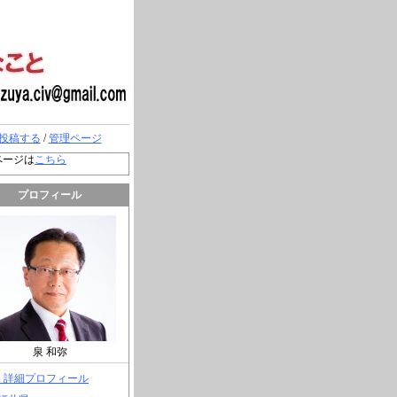
投稿する
/
管理ページ
ページは
こちら
プロフィール
泉 和弥
> 詳細プロフィール