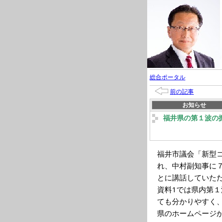
総合ポータル
前の記事
お知らせ
福井県の第１波の
福井市議会「新型
れ、中村副知事に
とに講話していた
資料1では県内第
ても分かりやすく
県のホームページか