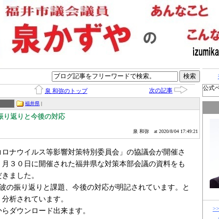
公式
次の記事
泉 和弥のトップ
福井県
|
振り返りと今後の対応
泉 和弥
at 2020/8/04 17:49:21
コロナウイルス等影響対策特別委員会」の協議会が開催さ
７月３０日に開催された福井県な対策本部会議の資料をも
だきました。
１波の振り返りと課題、今後の対応が明記されています。と
、分析されています。
らダウンロード出来ます。

>