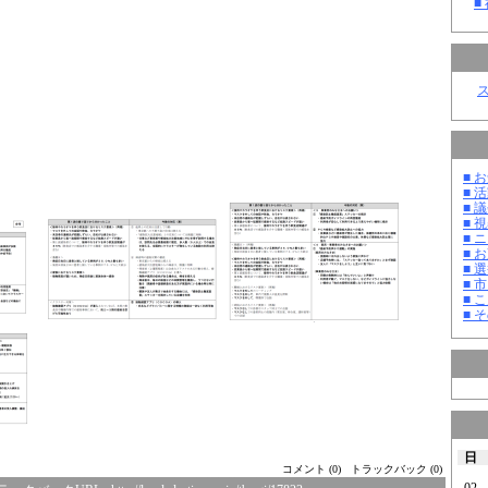
■
■ お
■ 活
■ 議
■ 
■ 
■ 
■ 選
■ 
■ 
■ そ
日
コメント (0)
トラックバック (0)
02