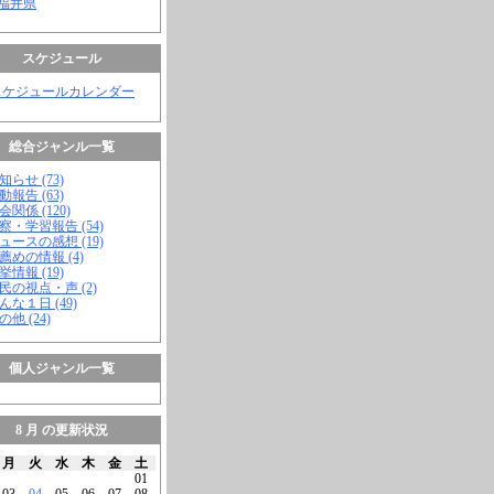
 福井県
スケジュール
スケジュールカレンダー
総合ジャンル一覧
知らせ (73)
動報告 (63)
会関係 (120)
視察・学習報告 (54)
ニュースの感想 (19)
お薦めの情報 (4)
挙情報 (19)
市民の視点・声 (2)
こんな１日 (49)
の他 (24)
個人ジャンル一覧
8 月 の更新状況
月
火
水
木
金
土
01
03
04
05
06
07
08