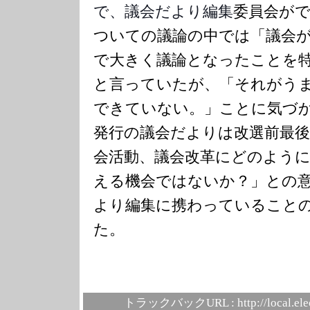
で、議会だより
編集
委員会が
ついての議論の中では「議会
で大きく議論となったことを
と言っていたが、「それがう
できていない。」ことに気づ
発行の議会だよりは改選前最
会活動、議会改革にどのよう
える機会ではないか？」との
より編集に携わっていること
た。
トラックバックURL :
http://local.el