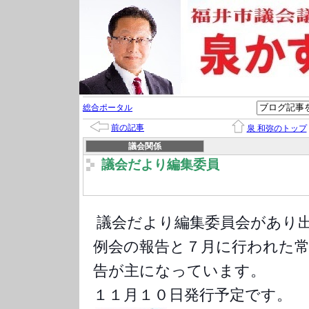
総合ポータル
前の記事
泉 和弥のトップ
議会関係
議会だより編集委員
議会だより編集委員会があり
例会の報告と７月に行われた常
告が主になっています。
１１月１０日発行予定です。