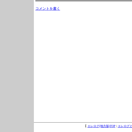
コメントを書く
【
エレログ(地方版)TOP
|
エレログ