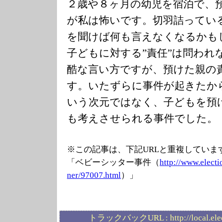
２歳や８ヶ月の幼児を宿泊で、
が私は怖いです。切羽詰ってい
を聞けば何も言えなくなるかも
子どもに対する”責任”は問われ
酷な言い方ですが、預けた親の
す。いたずらに事件が起きたか
いう次元ではなく、子どもを預
も考えさせられる事件でした。
※この記事は、下記URLと重複していま
「ベビーシッター事件（
http://www.elec
ti
ner/97007.html
）」
トラックバックURL :
http://local.el