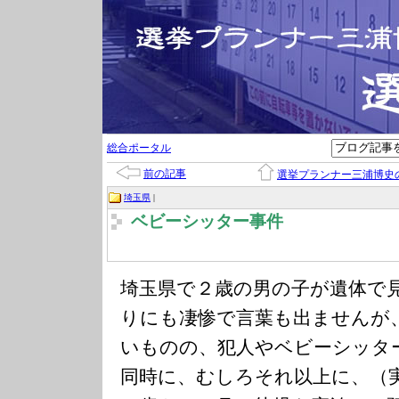
総合ポータル
前の記事
選挙プランナー三浦博史
埼玉県
|
ベビーシッター事件
埼玉県で２歳の男の子が遺体で
りにも凄惨で言葉も出ませんが
いものの、犯人やベビーシッタ
同時に、むしろそれ以上に、（