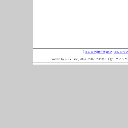
【
エレログ(地方版)TOP
|
エレログ
Powered by i-HIVE inc., 2004 - 2006. このサイトは