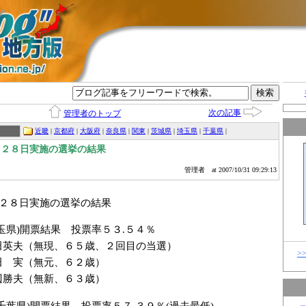
グ
次の記事
管理者のトップ
近畿
|
京都府
|
大阪府
|
奈良県
|
関東
|
茨城県
|
埼玉県
|
千葉県
|
月２８日実施の選挙の結果
管理者
at 2007/10/31 09:29:13
月２８日実施の選挙の結果
玉県)開票結果 投票率５３.５４％
田英夫（無現、６５歳、２回目の当選）
>
 実（無元、６２歳）
勝夫（無新、６３歳）
千葉県)開票結果 投票率５７.３９％(過去最低)