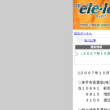
管理者のブロ
総合ポータル
前の記事
選挙情報
□２００７年１０
□２００７年１０
◇幸手市長選挙(埼
当１０６９１ 町
９８１５ 増田
３１０５ 渡辺
◇袖ケ浦市長選挙(