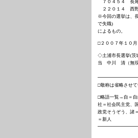
７０４５４ 長尾
２２０１４ 西野
※今回の選挙は、
で失職)
によるもの。
□２００７年１０
◇土浦市長選挙(茨
当 中川 清（無
━━━━━━━━
□敬称は省略させ
□略語一覧→自＝
社＝社会民主党、
政党そうぞう、諸
＝新人
━━━━━━━━