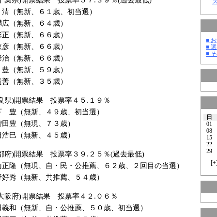
 清（無新、６１歳、初当選）
広（無新、６４歳）
正（無新、６６歳）
■ お
彦（無新、６６歳）
■ 選
■ そ
治（無新、６６歳）
豊（無新、５９歳）
善（無新、３５歳）
良県)開票結果 投票率４５.１９％
下 豊（無新、４９歳、初当選）
日
田豊（無現、７３歳）
01
08
浩巳（無新、４５歳）
15
22
29
都府)開票結果 投票率３９.２５％(過去最低)
[
+
山正隆（無現、自・民・公推薦、６２歳、２回目の当選）
好秀（無新、共推薦、５４歳）
大阪府)開票結果 投票率４２.０６％
田義和（無新、自・公推薦、５０歳、初当選）