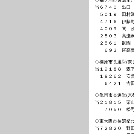
当６７４０ 出口
５０１９ 田村満
４７１６ 伊藤彰
４００９ 関 政
２８０３ 高瀬泰
２５６１ 御園 
６９３ 尾高貴
◇橿原市長選挙(奈
当１９１８８ 森
１８２６２ 安曽
６４２１ 吉田
◇亀岡市長選挙(京
当２１８１５ 栗
７０５０ 松野
◇東大阪市長選挙(
当７２８２０ 野