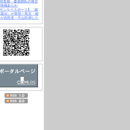
安倍首相・森喜朗氏の発言
不快感あらわ
【サンケイスポーツ】「姫
虎退治」が実現！民主・姫
氏が自民党・片山氏倒した