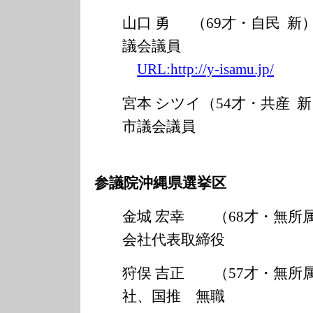
山口 勇 （69才・自民 新
議会議員
URL:http://y-is
amu.jp/
宮本 シツイ（54才・共産 
市議会議員
参議院沖縄県選挙区
金城 宏幸 （68才・無所
会社代表取締役
狩俣 吉正 （57才・無所
社、国推 無職