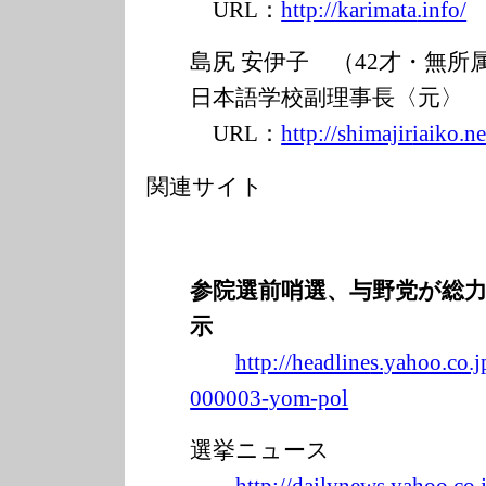
URL：
http://karimata
.info/
島尻 安伊子 （42才・無
日本語学校副理事長〈元〉
URL：
http://shimajir
iaiko.ne
関連サイト
参院選前哨選、与野党が総
示
http://headline
s.yahoo.co.j
000003-yom-pol
選挙ニュース