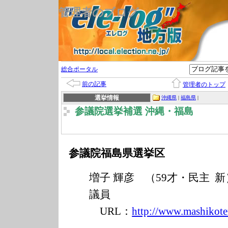
管理者のブログ
総合ポータル
前の記事
管理者のトップ
選挙情報
沖縄県
|
福島県
|
参議院選挙補選 沖縄・福島
参議院福島県選挙区
増子 輝彦 （59才・民主 
議員
URL：
http://www.mash
ikot