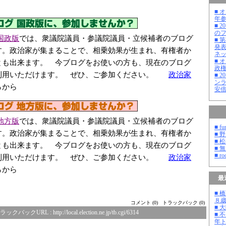
■ 
年
■ 
の
国政版
では、衆議院議員・参議院議員・立候補者のブログ
■ 
発
す。政治家が集まることで、相乗効果が生まれ、有権者か
ネ
■ 
とも出来ます。 今ブログをお使いの方も、現在のブログ
政
利用いただけます。 ぜひ、ご参加ください。
政治家
■ 
ン
らから
安
地方版
では、衆議院議員・参議院議員・立候補者のブログ
■ fu
す。政治家が集まることで、相乗効果が生まれ、有権者か
■ 
■ 
とも出来ます。 今ブログをお使いの方も、現在のブログ
■ 
■ ro
利用いただけます。 ぜひ、ご参加ください。
政治家
らから
最
■ 
８
コメント (0)
トラックバック (0)
■ 
ラックバックURL :
http://local.election.ne.jp/tb.cgi/6314
■ 
年