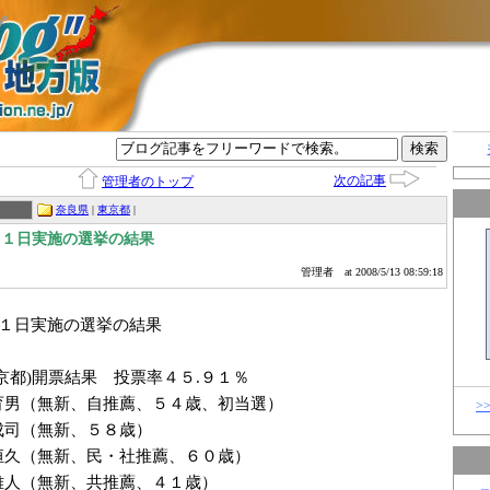
グ
次の記事
管理者のトップ
奈良県
|
東京都
|
１１日実施の選挙の結果
管理者
at 2008/5/13 08:59:18
１１日実施の選挙の結果
京都)開票結果 投票率４５.９１％
育男（無新、自推薦、５４歳、初当選）
>
司（無新、５８歳）
久（無新、民・社推薦、６０歳）
人（無新、共推薦、４１歳）