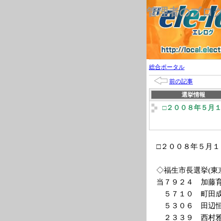
管理者のブロ
総合ポータル
前の記事
選挙情報
□２００８年５月
□２００８年５月
◇福生市長選挙(東
当７９２４ 加藤
５７１０ 町田成
５３０６ 田辺恒
２３３９ 西村雅