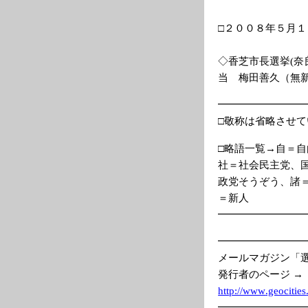
□２００８年５月
◇香芝市長選挙(奈
当 梅田善久（無
━━━━━━━━
□敬称は省略させ
□略語一覧→自＝
社＝社会民主党、
政党そうぞう、諸
＝新人
━━━━━━━━
━━━━━━━━
メールマガジン「
発行者のページ →
http://www
.geoc
ities
━━━━━━━━