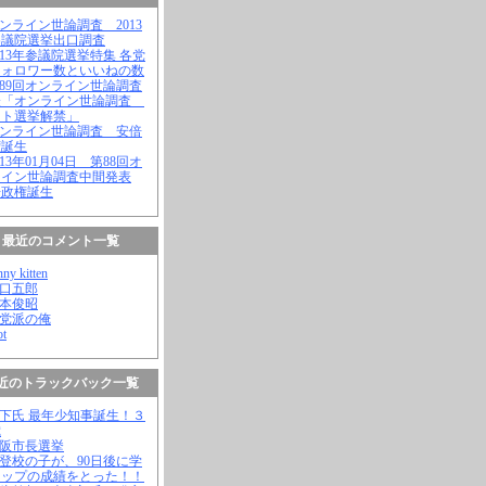
オンライン世論調査 2013
参議院選挙出口調査
2013年参議院選挙特集 各党
フォロワー数といいねの数
第89回オンライン世論調査
表「オンライン世論調査
ット選挙解禁」
オンライン世論調査 安倍
権誕生
2013年01月04日 第88回オ
ライン世論調査中間発表
倍政権誕生
最近のコメント一覧
nny kitten
野口五郎
松本俊昭
無党派の俺
ot
近のトラックバック一覧
橋下氏 最年少知事誕生！３
歳
大阪市長選挙
不登校の子が、90日後に学
トップの成績をとった！！