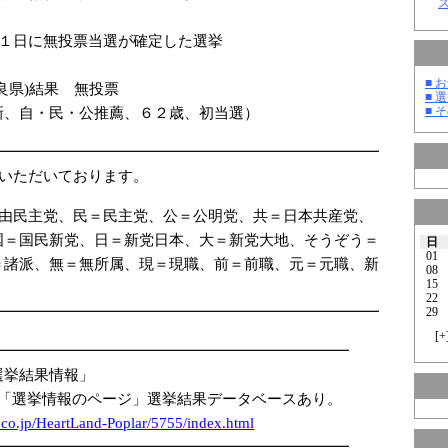
１１日に無投票当選が確定した選挙
■ お
良県)結果 無投票
■ 選
■ そ
新、自・民・公推薦、６２歳、初当選）
━━━━━━━━━━━━━━━━━━━━━━━━━━
ていただいております。
自由民主党、民＝民主党、公＝公明党、共＝日本共産党、
国＝国民新党、日＝新党日本、大＝新党大地、そうぞう＝
日
01
＝諸派、無＝無所属、現＝現職、前＝前職、元＝元職、新
08
15
22
━━━━━━━━━━━━━━━━━━━━━━━━━━
29
[
+
━━━━━━━━━━━━━━━━━━━━━━━━
選挙結果情報」
 「選挙情報のページ」選挙結果データベースあり。
.co.jp/Hea
rtLand-Pop
lar/5
755/i
ndex.html
━━━━━━━━━━━━━━━━━━━━━━━━