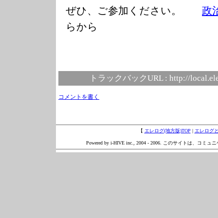
ぜひ、ご参加ください。
政
らから
トラックバックURL :
http://local.e
コメントを書く
【
エレログ(地方版)TOP
|
エレログ
Powered by i-HIVE inc., 2004 - 2006. このサイトは