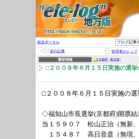
管理者のブログ
総合ポータル
前の記事
管理者のトップ
選挙情報
京都府
|
東京都
|
□２００８年６月１５日実施の選挙
□２００８年６月１５日実施の選
◇福知山市長選挙(京都府)開票結
当１５９０７ 松山正治（無新
１５４８７ 高日音彦（無現、