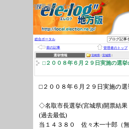
管理者のブログ
総合ポータル
前の記事
管理者のトップ
選挙情報
宮崎県
|
宮城県
|
□２００８年６月２９日実施の選挙
□２００８年６月２９日実施の選
◇名取市長選挙(宮城県)開票結果
(過去最低)
当１４３８０ 佐々木一十郎（