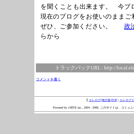
を聞くことも出来ます。 今ブ
現在のブログをお使いのまま
ぜひ、ご参加ください。
政
らから
トラックバックURL :
http://local.e
コメントを書く
【
エレログ(地方版)TOP
|
エレログ
Powered by i-HIVE inc., 2004 - 2006. このサイトは