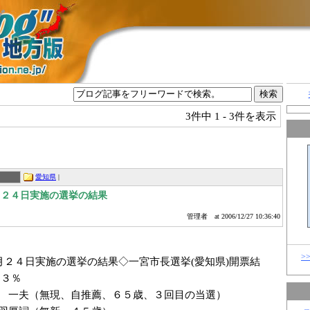
グ
3件中
1 - 3件を表示
愛知県
|
月２４日実施の選挙の結果
管理者
at 2006/12/27 10:36:40
>
月２４日実施の選挙の結果◇一宮市長選挙(愛知県)開票結
１３％
 一夫（無現、自推薦、６５歳、３回目の当選）