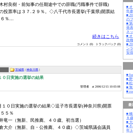
木村良樹・前知事の任期途中での辞職(汚職事件で辞職)
■ 
年
の投票率は３７.２９％。◇八千代市長選挙(千葉県)開票結
■ 
４６％…
の
■ 
発
ネ
■ 
続きはこちら
政
■ 
コメント (0)
トラックバック (0)
ン
安
茨城県
|
神奈川県
|
■ fu
１０日実施の選挙の結果
■ 
■ 
管理者
at 2006/12/15 10:03:08
■ 
■ ro
最
月１０日実施の選挙の結果◇逗子市長選挙(神奈川県)開票
.５５％
■ 
８
井竜一（無新、民推薦、４０歳、初当選）
■ 
■ 
大介（無新、自・公推薦、４０歳）◇茨城県議会議員
年