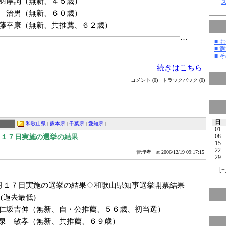
羽厚詞（無新、４５歳）
 治男（無新、６０歳）
幸康（無新、共推薦、６２歳）
━━━━━━━━━━━━━━━━━━━━━━━━…
■ お
■ 選
■ そ
続きはこちら
コメント (0)
トラックバック (0)
日
和歌山県
|
熊本県
|
千葉県
|
愛知県
|
01
08
月１７日実施の選挙の結果
15
22
管理者
at 2006/12/19 09:17:15
29
[
+
月１７日実施の選挙の結果◇和歌山県知事選挙開票結果
(過去最低)
仁坂吉伸（無新、自・公推薦、５６歳、初当選）
 敏孝（無新、共推薦、６９歳）