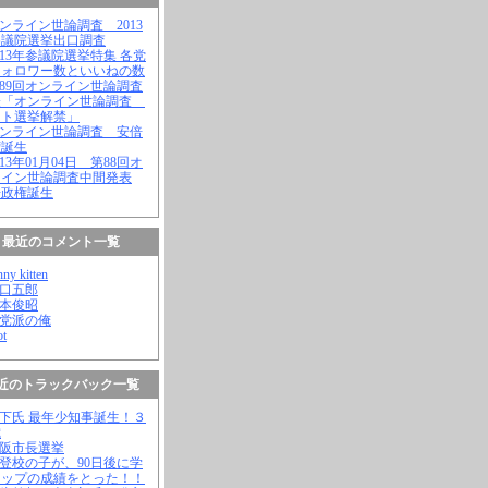
オンライン世論調査 2013
参議院選挙出口調査
2013年参議院選挙特集 各党
フォロワー数といいねの数
第89回オンライン世論調査
表「オンライン世論調査
ット選挙解禁」
オンライン世論調査 安倍
権誕生
2013年01月04日 第88回オ
ライン世論調査中間発表
倍政権誕生
最近のコメント一覧
nny kitten
野口五郎
松本俊昭
無党派の俺
ot
近のトラックバック一覧
橋下氏 最年少知事誕生！３
歳
大阪市長選挙
不登校の子が、90日後に学
トップの成績をとった！！