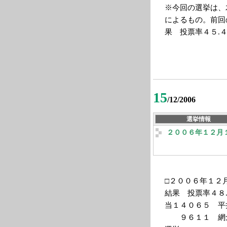
※今回の選挙は、
によるもの。前回
果 投票率４５.
15
/12/2006
選挙情報
２００６年１２月
□２００６年１２
結果 投票率４８
当１４０６５ 平
９６１１ 網倉