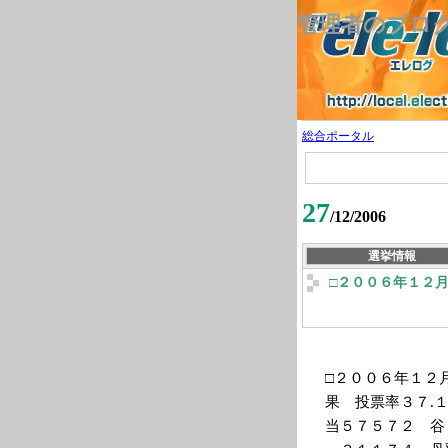
管理者のブロ
総合ポータル
27
/12/2006
選挙情報
□２００６年１２
□２００６年１２
果 投票率３７.
当５７５７２ 谷