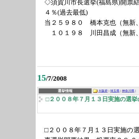
◇須賀川市長選挙(福島県)開票
４％(過去最低)
当２５９８０ 橋本克也（無新
１０１９８ 川田昌成（無新
15
/7/2008
選挙情報
大阪府
|
埼玉県
|
神奈川県
|
□２００８年７月１３日実施の選挙
□２００８年７月１３日実施の