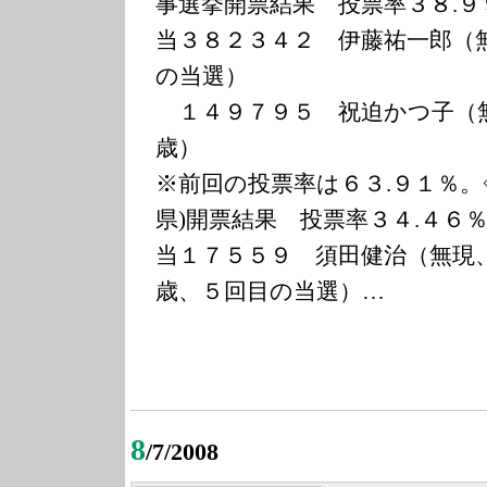
事選挙開票結果 投票率３８.９
当３８２３４２ 伊藤祐一郎（
の当選）
１４９７９５ 祝迫かつ子（
歳）
※前回の投票率は６３.９１％。
県)開票結果 投票率３４.４６
当１７５５９ 須田健治（無現
歳、５回目の当選）…
8
/7/2008